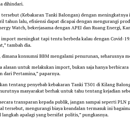
a dihindari.
rsebut (Kebakaran Tanki Balongan) dengan meningkatnya impo
 tahun lalu, efisiensi dapat dicapai dengan mengurangi produ
ergy Watch, bekerjasama dengan APEI dan Ruang Energi, Kam
n, import meningkat tapi tentu berbeda kalau dengan Covid-1
t,” tambah dia.
ni, dimana konsumsi BBM mengalami penurunan, seharusnya m
a alasan untuk melakukan import, bukan saja hanya berbicar
n dari Pertamina,” paparnya.
kan tentang penyebab kebakaran Tanki T301 di Kilang Balong
menurutnya masyarakat berhak untuk tahu tentang kejadian seb
secara transparan kepada publik, jangan sampai seperti PLN 
 hal tersebut, mengurangi biaya keandalan termasuk ini baga
angkah apalagi yang bersifat politis,” pungkasnya.