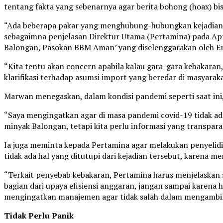
tentang fakta yang sebenarnya agar berita bohong (hoax) bis
“Ada beberapa pakar yang menghubung-hubungkan kejadian te
sebagaimna penjelasan Direktur Utama (Pertamina) pada April
Balongan, Pasokan BBM Aman’ yang diselenggarakan oleh En
“Kita tentu akan concern apabila kalau gara-gara kebakara
klarifikasi terhadap asumsi import yang beredar di masyaraka
Marwan menegaskan, dalam kondisi pandemi seperti saat i
“Saya mengingatkan agar di masa pandemi covid-19 tidak ad
minyak Balongan, tetapi kita perlu informasi yang transpara
Ia juga meminta kepada Pertamina agar melakukan penyelidi
tidak ada hal yang ditutupi dari kejadian tersebut, karena 
“Terkait penyebab kebakaran, Pertamina harus menjelaskan 
bagian dari upaya efisiensi anggaran, jangan sampai karena
mengingatkan manajemen agar tidak salah dalam mengambil l
Tidak Perlu Panik