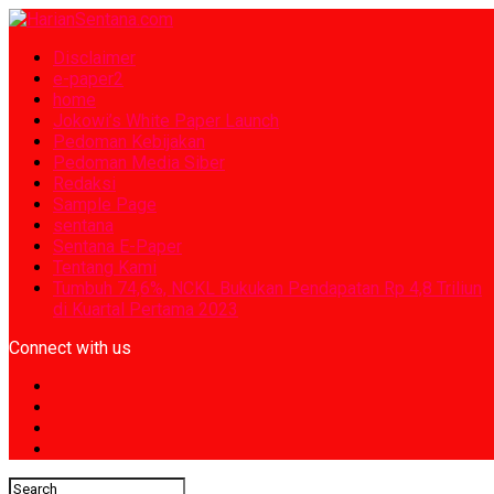
Disclaimer
e-paper2
home
Jokowi’s White Paper Launch
Pedoman Kebijakan
Pedoman Media Siber
Redaksi
Sample Page
sentana
Sentana E-Paper
Tentang Kami
Tumbuh 74,6%, NCKL Bukukan Pendapatan Rp 4,8 Triliun
di Kuartal Pertama 2023
Connect with us