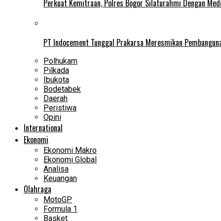
Perkuat Kemitraan, Polres Bogor Silaturahmi Dengan Med
PT Indocement Tunggal Prakarsa Meresmikan Pembangunan 
Polhukam
Pilkada
Ibukota
Bodetabek
Daerah
Peristiwa
Opini
International
Ekonomi
Ekonomi Makro
Ekonomi Global
Analisa
Keuangan
Olahraga
MotoGP
Formula 1
Basket