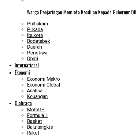
Warga Penjaringan Meminta Keadilan Kepada Gubernur DKI
Polhukam
Pilkada
Ibukota
Bodetabek
Daerah
Peristiwa
Opini
International
Ekonomi
Ekonomi Makro
Ekonomi Global
Analisa
Keuangan
Olahraga
MotoGP
Formula 1
Basket
Bulu tangkis
Raket