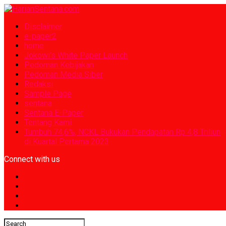
Disclaimer
e-paper2
home
Jokowi’s White Paper Launch
Pedoman Kebijakan
Pedoman Media Siber
Redaksi
Sample Page
sentana
Sentana E-Paper
Tentang Kami
Tumbuh 74,6%, NCKL Bukukan Pendapatan Rp 4,8 Triliun
di Kuartal Pertama 2023
Connect with us