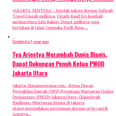
JAKARTA, SENTANA – Setelah sukses dengan Safarah
Travel Umrah miliknya, Ustadz Kasif Err kembali
melaunching Safa Bakery Donut miliknya yang
berlokasi di Jalan Cempaka Putih Raya,...
Selebritis
1 year ago
Tya Ariestya Merambah Dunia Bisnis,
Dapat Dukungan Penuh Ketua PWOD
Jakarta Utara
Jakarta, Hariansentana.com.– Ketua Dewan
Perwakilan Daerah (DPD) Persatuan Wartawan Online
Dwipantara (PWOD) Jakarta Utara, Chairulsyah
Hasibuan. (Wartawan Senior di Jakarta
utara).mengadakan pertemuan dengan artis cantik
Ariestya...