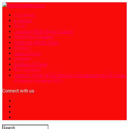
Disclaimer
e-paper2
home
Jokowi’s White Paper Launch
Pedoman Kebijakan
Pedoman Media Siber
Redaksi
Sample Page
sentana
Sentana E-Paper
Tentang Kami
Tumbuh 74,6%, NCKL Bukukan Pendapatan Rp 4,8 Triliun
di Kuartal Pertama 2023
Connect with us