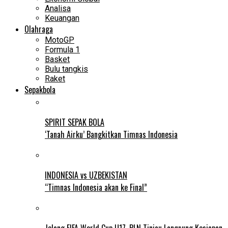
Analisa
Keuangan
Olahraga
MotoGP
Formula 1
Basket
Bulu tangkis
Raket
Sepakbola
SPIRIT SEPAK BOLA
‘Tanah Airku’ Bangkitkan Timnas Indonesia
INDONESIA vs UZBEKISTAN
“Timnas Indonesia akan ke Final”
Jelang FIFA World Cup U17, PLN Tinjau Langsung Kesiapan