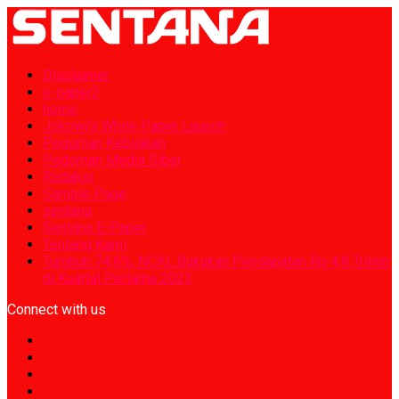
Disclaimer
e-paper2
home
Jokowi’s White Paper Launch
Pedoman Kebijakan
Pedoman Media Siber
Redaksi
Sample Page
sentana
Sentana E-Paper
Tentang Kami
Tumbuh 74,6%, NCKL Bukukan Pendapatan Rp 4,8 Triliun
di Kuartal Pertama 2023
Connect with us