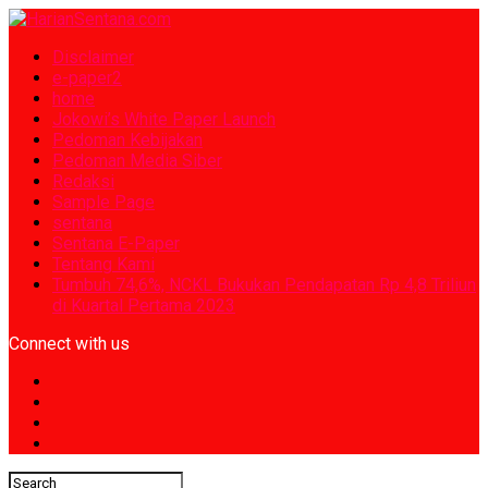
Disclaimer
e-paper2
home
Jokowi’s White Paper Launch
Pedoman Kebijakan
Pedoman Media Siber
Redaksi
Sample Page
sentana
Sentana E-Paper
Tentang Kami
Tumbuh 74,6%, NCKL Bukukan Pendapatan Rp 4,8 Triliun
di Kuartal Pertama 2023
Connect with us