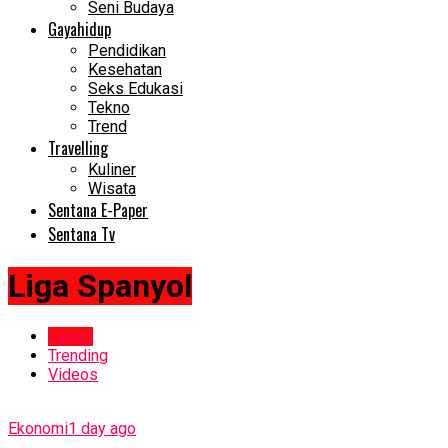
Seni Budaya
Gayahidup
Pendidikan
Kesehatan
Seks Edukasi
Tekno
Trend
Travelling
Kuliner
Wisata
Sentana E-Paper
Sentana Tv
Liga Spanyol
Latest
Trending
Videos
Ekonomi
1 day ago