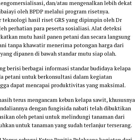
ngomersialisasi, dan/atau mengenalkan lebih dekat
ibaiayi oleh BPDP melalui program risetnya.
r teknologi hasil riset GRS yang dipimpin oleh Dr
perhatian para peserta sosialiasi. Alat deteksi
atkan mutu hasil panen petani dan secara langsung
ni tanpa khawatir menerima potongan harga dari
 yang dipanen di bawah standar mutu siap olah.
g berisi berbagai informasi standar budidaya kelapa
 petani untuk berkonsultasi dalam kegiatan
ngga dapat mencapai produktivitas yang maksimal.
sih terus mengancam kebun kelapa sawit, khususnya
endaliannya dengan fungisida nabati telah dibuktikan
kasikan oleh petani untuk melindungi tanaman dari
hkan untuk tanaman yang sudah terlanjur terserang.
Yunus sebagai Ketua Panitia Pelaksana kegiatan dari