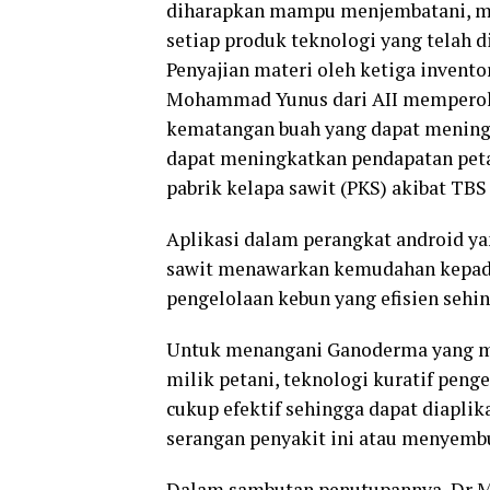
diharapkan mampu menjembatani, me
setiap produk teknologi yang telah d
Penyajian materi oleh ketiga invento
Mohammad Yunus dari AII memperoleh 
kematangan buah yang dapat meningk
dapat meningkatkan pendapatan peta
pabrik kelapa sawit (PKS) akibat TBS
Aplikasi dalam perangkat android yan
sawit menawarkan kemudahan kepada
pengelolaan kebun yang efisien sehi
Untuk menangani Ganoderma yang ma
milik petani, teknologi kuratif peng
cukup efektif sehingga dapat diapli
serangan penyakit ini atau menyembu
Dalam sambutan penutupannya, Dr M 