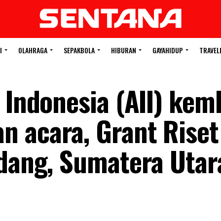
I
OLAHRAGA
SEPAKBOLA
HIBURAN
GAYAHIDUP
TRAVEL
 Indonesia (AII) kem
 acara, Grant Riset
rdang, Sumatera Utar