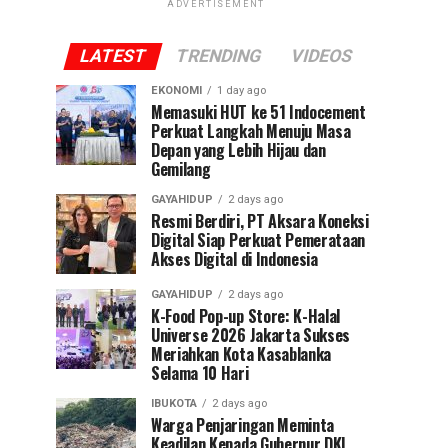
ADVERTISEMENT
LATEST
TRENDING
VIDEOS
EKONOMI
1 day ago
Memasuki HUT ke 51 Indocement
Perkuat Langkah Menuju Masa
Depan yang Lebih Hijau dan
Gemilang
GAYAHIDUP
2 days ago
Resmi Berdiri, PT Aksara Koneksi
Digital Siap Perkuat Pemerataan
Akses Digital di Indonesia
GAYAHIDUP
2 days ago
K-Food Pop-up Store: K-Halal
Universe 2026 Jakarta Sukses
Meriahkan Kota Kasablanka
Selama 10 Hari
IBUKOTA
2 days ago
Warga Penjaringan Meminta
Keadilan Kepada Gubernur DKI