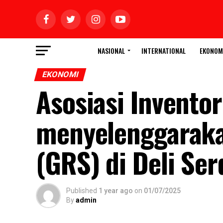
NASIONAL
INTERNATIONAL
EKONOM
EKONOMI
Asosiasi Inventor
menyelenggarakan
(GRS) di Deli Se
Published
1 year ago
on
01/07/2025
By
admin