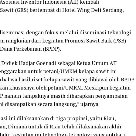
Asosiasi Inventor Indonesia (AII) kembali
Sawit (GRS) bertempat di Hotel Wing Deli Serdang,
diseminasi dengan fokus melalui diseminasi teknologi
an rangkaian dari kegiatan Promosi Sawit Baik (PSB)
 Dana Perkebunan (BPDP).
Didiek Hadjar Goenadi sebagai Ketua Umum AII
lenggarakan untuk petani/UMKM kelapa sawit ini
 bahwa hasil riset kelapa sawit yang dibiayai oleh BPDP
tkan khususnya oleh petani/UMKM. Meskipun kegiatan
BPDP namun tampaknya masih diharapkan penyampaian
i disampaikan secara langsung,” ujarnya.
si ini dilaksanakan di tiga propinsi, yaitu Riau,
an, Dimana untuk di Riau telah dilaksanakan akhir
alui kegiatan ini teknologi-teknologi yang aplikatif