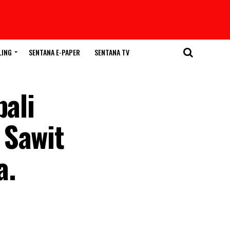
LING
SENTANA E-PAPER
SENTANA TV
bali
 Sawit
a.