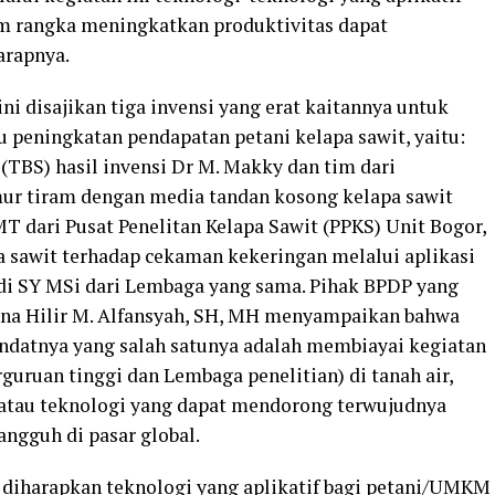
 rangka meningkatkan produktivitas dapat
arapnya.
ni disajikan tiga invensi yang erat kaitannya untuk
 peningkatan pendapatan petani kelapa sawit, yaitu:
(TBS) hasil invensi Dr M. Makky dan tim dari
amur tiram dengan media tandan kosong kelapa sawit
T dari Pusat Penelitan Kelapa Sawit (PPKS) Unit Bogor,
a sawit terhadap cekaman kekeringan melalui aplikasi
di SY MSi dari Lembaga yang sama. Pihak BPDP yang
Dana Hilir M. Alfansyah, SH, MH menyampaikan bahwa
datnya yang salah satunya adalah membiayai kegiatan
rguruan tinggi dan Lembaga penelitian) di tanah air,
atau teknologi yang dapat mendorong terwujudnya
angguh di pasar global.
i diharapkan teknologi yang aplikatif bagi petani/UMKM