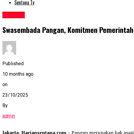
Sentana Tv
Ekonomi
Swasembada Pangan, Komitmen Pemerintah 
Published
10 months ago
on
23/10/2025
By
admin
Jakarta, Hariansentana.com
– Pangan merupakan hak asasi