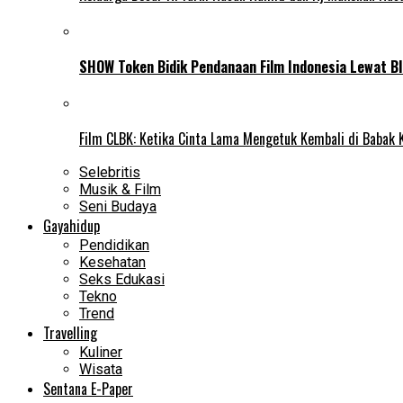
SHOW Token Bidik Pendanaan Film Indonesia Lewat Bl
Film CLBK: Ketika Cinta Lama Mengetuk Kembali di Babak 
Selebritis
Musik & Film
Seni Budaya
Gayahidup
Pendidikan
Kesehatan
Seks Edukasi
Tekno
Trend
Travelling
Kuliner
Wisata
Sentana E-Paper