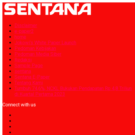
Disclaimer
e-paper2
home
Jokowi’s White Paper Launch
Pedoman Kebijakan
Pedoman Media Siber
Redaksi
Sample Page
sentana
Sentana E-Paper
Tentang Kami
Tumbuh 74,6%, NCKL Bukukan Pendapatan Rp 4,8 Triliun
di Kuartal Pertama 2023
Connect with us