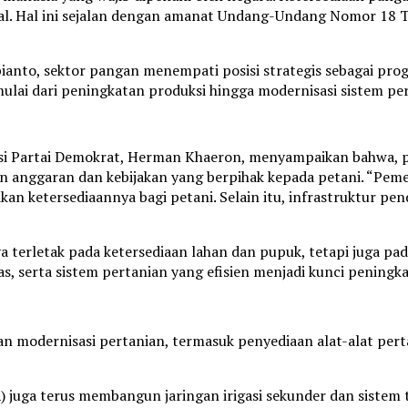
al. Hal ini sejalan dengan amanat Undang-Undang Nomor 18
nto, sektor pangan menempati posisi strategis sebagai progr
ai dari peningkatan produksi hingga modernisasi sistem per
aksi Partai Demokrat, Herman Khaeron, menyampaikan bahwa
anggaran dan kebijakan yang berpihak kepada petani. “Peme
n ketersediaannya bagi petani. Selain itu, infrastruktur pend
erletak pada ketersediaan lahan dan pupuk, tetapi juga pada
itas, serta sistem pertanian yang efisien menjadi kunci pening
dan modernisasi pertanian, termasuk penyediaan alat-alat per
uga terus membangun jaringan irigasi sekunder dan sistem t