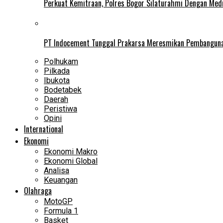
Perkuat Kemitraan, Polres Bogor Silaturahmi Dengan Med
PT Indocement Tunggal Prakarsa Meresmikan Pembangunan 
Polhukam
Pilkada
Ibukota
Bodetabek
Daerah
Peristiwa
Opini
International
Ekonomi
Ekonomi Makro
Ekonomi Global
Analisa
Keuangan
Olahraga
MotoGP
Formula 1
Basket