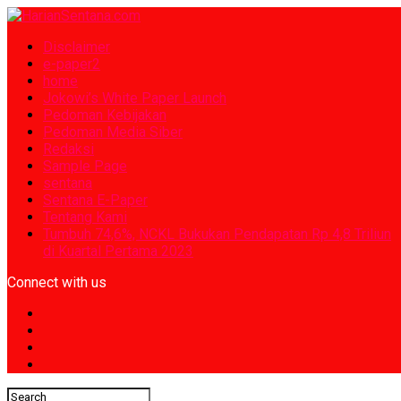
Disclaimer
e-paper2
home
Jokowi’s White Paper Launch
Pedoman Kebijakan
Pedoman Media Siber
Redaksi
Sample Page
sentana
Sentana E-Paper
Tentang Kami
Tumbuh 74,6%, NCKL Bukukan Pendapatan Rp 4,8 Triliun
di Kuartal Pertama 2023
Connect with us