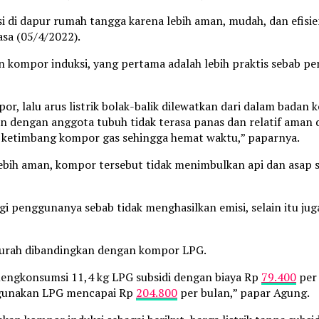
 dapur rumah tangga karena lebih aman, mudah, dan efisien,
sa (05/4/2022).
ompor induksi, yang pertama adalah lebih praktis sebab pe
por, lalu arus listrik bolak-balik dilewatkan dari dalam bada
han dengan anggota tubuh tidak terasa panas dan relatif aman
 ketimbang kompor gas sehingga hemat waktu,” paparnya.
bih aman, kompor tersebut tidak menimbulkan api dan asap se
gi penggunanya sebab tidak menghasilkan emisi, selain itu ju
h murah dibandingkan dengan kompor LPG.
 mengkonsumsi 11,4 kg LPG subsidi dengan biaya Rp
79.400
per 
ggunakan LPG mencapai Rp
204.800
per bulan,” papar Agung.