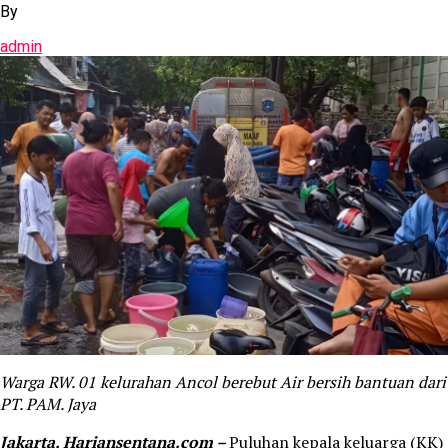
By
admin
Warga RW. 01 kelurahan Ancol berebut Air bersih bantuan dari
PT. PAM. Jaya
Jakarta, Hariansentana.com –
Puluhan kepala keluarga (KK)