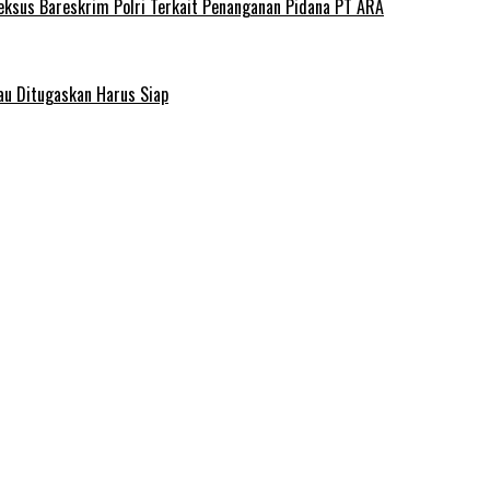
deksus Bareskrim Polri Terkait Penanganan Pidana PT ARA
au Ditugaskan Harus Siap