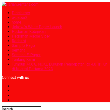
Disclaimer
e-paper2
home
Jokowi’s White Paper Launch
Pedoman Kebijakan
Pedoman Media Siber
Redaksi
Sample Page
sentana
Sentana E-Paper
Tentang Kami
Tumbuh 74,6%, NCKL Bukukan Pendapatan Rp 4,8 Triliun
di Kuartal Pertama 2023
Connect with us