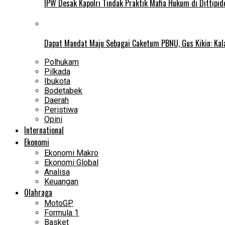
IPW Desak Kapolri Tindak Praktik Mafia Hukum di Dittipi
Dapat Mandat Maju Sebagai Caketum PBNU, Gus Kikin: Kal
Polhukam
Pilkada
Ibukota
Bodetabek
Daerah
Peristiwa
Opini
International
Ekonomi
Ekonomi Makro
Ekonomi Global
Analisa
Keuangan
Olahraga
MotoGP
Formula 1
Basket