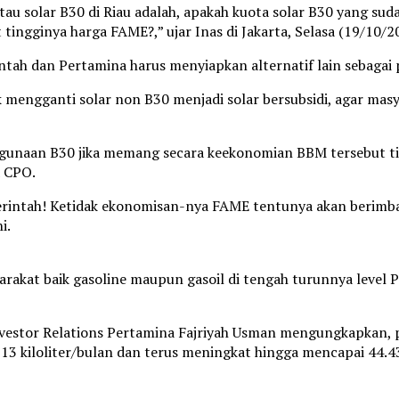
tau solar B30 di Riau adalah, apakah kuota solar B30 yang sud
tingginya harga FAME?,” ujar Inas di Jakarta, Selasa (19/10/2
ntah dan Pertamina harus menyiapkan alternatif lain sebagai 
k mengganti solar non B30 menjadi solar bersubsidi, agar masy
unaan B30 jika memang secara keekonomian BBM tersebut tidak
a CPO.
merintah! Ketidak ekonomisan-nya FAME tentunya akan berimbas
i.
akat baik gasoline maupun gasoil di tengah turunnya level
estor Relations Pertamina Fajriyah Usman mengungkapkan, pen
13 kiloliter/bulan dan terus meningkat hingga mencapai 44.439