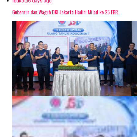
Ibukota
6 days ago
Gubernur dan Wagub DKI Jakarta Hadiri Milad ke 25 FBR.