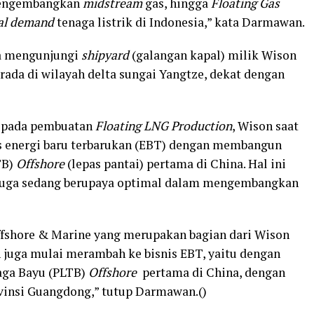
mengembangkan
midstream
gas, hingga
Floating Gas
al demand
tenaga listrik di Indonesia,” kata Darmawan.
a mengunjungi
shipyard
(galangan kapal) milik Wison
rada di wilayah delta sungai Yangtze, dekat dengan
s pada pembuatan
Floating LNG Production
, Wison saat
is energi baru terbarukan (EBT) dengan membangun
TB)
Offshore
(lepas pantai) pertama di China. Hal ini
juga sedang berupaya optimal dalam mengembangkan
Offshore & Marine yang merupakan bagian dari Wison
n juga mulai merambah ke bisnis EBT, yaitu dengan
aga Bayu (PLTB)
Offshore
pertama di China, dengan
vinsi Guangdong,” tutup Darmawan.()