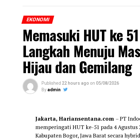
EKONOMI
Memasuki HUT ke 51
Langkah Menuju Mas
Hijau dan Gemilang
Published
22 hours ago
on
05/08/2026
By
admin
Jakarta, Hariansentana.com
– PT Indo
memperingati HUT ke-51 pada 4 Agustus 2
Kabupaten Bogor, Jawa Barat secara hybrid