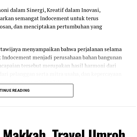
ni dalam Sinergi, Kreatif dalam Inovasi,
arkan semangat Indocement untuk terus
osan, dan menciptakan pertumbuhan yang
rtawijaya menyampaikan bahwa perjalanan selama
uk Indocement menjadi perusahaan bahan bangunan
encapaian tersebut merupakan hasil harmoni dari
ari pelanggan serta mitra usaha, dan kepercayaan
emangku kepentingan lainnya.
TINUE READING
nan panjang yang dibangun melalui kerja keras,
Dengan menghayati nilai harmoni, kreativitas,
n semakin relevan serta mampu memberikan nilai
an Indonesia,” ujar Direktur Utama Indocement.
s Makkah, Travel Umroh