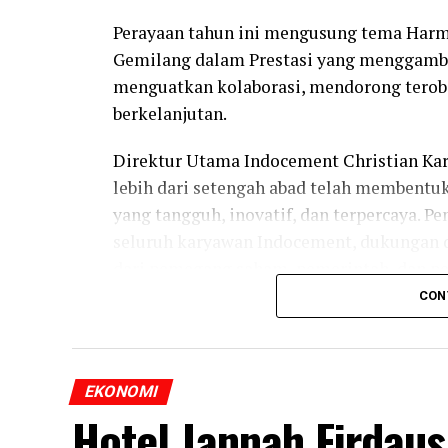
Perayaan tahun ini mengusung tema Harmo
Gemilang dalam Prestasi yang menggamb
menguatkan kolaborasi, mendorong terob
berkelanjutan.
Direktur Utama Indocement Christian Ka
lebih dari setengah abad telah membent
yang tangguh, inovatif, dan terpercaya. P
seluruh karyawan Indocement, dukungan d
dari pemegang saham, pemerintah, dan p
CON
“Lima puluh satu tahun merupakan perjala
ketangguhan, dan semangat kebersamaan. 
dan prestasi, kami yakin Indocement aka
EKONOMI
tambah bagi para pemangku kepentingan d
Hotel Jannah Firdau