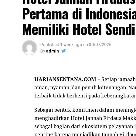
Pertama di Indonesi
Memiliki Hotel Sendi
Published
1 week ago
on
30/07/2026
By
admin
HARIANSENTANA.COM
– Setiap jamaah
aman, nyaman, dan penuh ketenangan. Nam
terbaik tidak berhenti pada keberangkata
Sebagai bentuk komitmen dalam meningka
menghadirkan Hotel Jannah Firdaus Makka
sebagai bagian dari ekosistem pelayanan 
penting karena menjadikan Jannah Firdaus