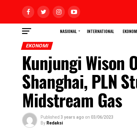
NASIONAL
INTERNATIONAL
EKONOM
EKONOMI
Kunjungi Wison O
Shanghai, PLN S
Midstream Gas
Published
3 years ago
on
03/06/2023
By
Redaksi