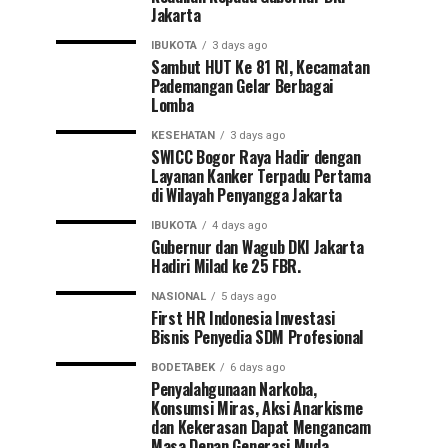
Jakarta
IBUKOTA
3 days ago
Sambut HUT Ke 81 RI, Kecamatan
Pademangan Gelar Berbagai
Lomba
KESEHATAN
3 days ago
SWICC Bogor Raya Hadir dengan
Layanan Kanker Terpadu Pertama
di Wilayah Penyangga Jakarta
IBUKOTA
4 days ago
Gubernur dan Wagub DKI Jakarta
Hadiri Milad ke 25 FBR.
NASIONAL
5 days ago
First HR Indonesia Investasi
Bisnis Penyedia SDM Profesional
BODETABEK
6 days ago
Penyalahgunaan Narkoba,
Konsumsi Miras, Aksi Anarkisme
dan Kekerasan Dapat Mengancam
Masa Depan Generasi Muda