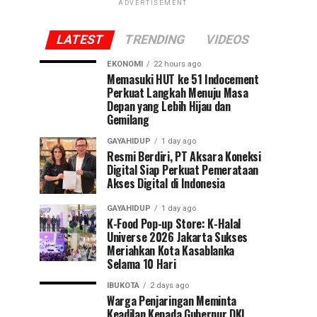
ADVERTISEMENT
LATEST
TRENDING
VIDEOS
EKONOMI
22 hours ago
Memasuki HUT ke 51 Indocement
Perkuat Langkah Menuju Masa
Depan yang Lebih Hijau dan
Gemilang
GAYAHIDUP
1 day ago
Resmi Berdiri, PT Aksara Koneksi
Digital Siap Perkuat Pemerataan
Akses Digital di Indonesia
GAYAHIDUP
1 day ago
K-Food Pop-up Store: K-Halal
Universe 2026 Jakarta Sukses
Meriahkan Kota Kasablanka
Selama 10 Hari
IBUKOTA
2 days ago
Warga Penjaringan Meminta
Keadilan Kepada Gubernur DKI