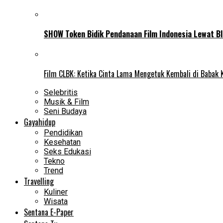
SHOW Token Bidik Pendanaan Film Indonesia Lewat Bl
Film CLBK: Ketika Cinta Lama Mengetuk Kembali di Babak 
Selebritis
Musik & Film
Seni Budaya
Gayahidup
Pendidikan
Kesehatan
Seks Edukasi
Tekno
Trend
Travelling
Kuliner
Wisata
Sentana E-Paper