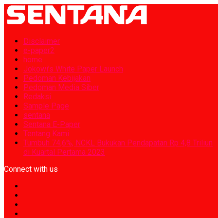
Disclaimer
e-paper2
home
Jokowi’s White Paper Launch
Pedoman Kebijakan
Pedoman Media Siber
Redaksi
Sample Page
sentana
Sentana E-Paper
Tentang Kami
Tumbuh 74,6%, NCKL Bukukan Pendapatan Rp 4,8 Triliun
di Kuartal Pertama 2023
Connect with us