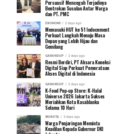
Persuasif Mencegah Terjadinya
Bentrokan Susulan Antar Warga
dan PT. PMC
EKONOMI
2 days ago
Memasuki HUT ke 51 Indocement
Perkuat Langkah Menuju Masa
Depan yang Lebih Hijau dan
Gemilang
GAYAHIDUP
2 days ago
Resmi Berdiri, PT Aksara Koneksi
Digital Siap Perkuat Pemerataan
Akses Digital di Indonesia
GAYAHIDUP
2 days ago
K-Food Pop-up Store: K-Halal
Universe 2026 Jakarta Sukses
Meriahkan Kota Kasablanka
Selama 10 Hari
IBUKOTA
3 days ago
Warga Penjaringan Meminta
Keadilan Kepada Gubernur DKI