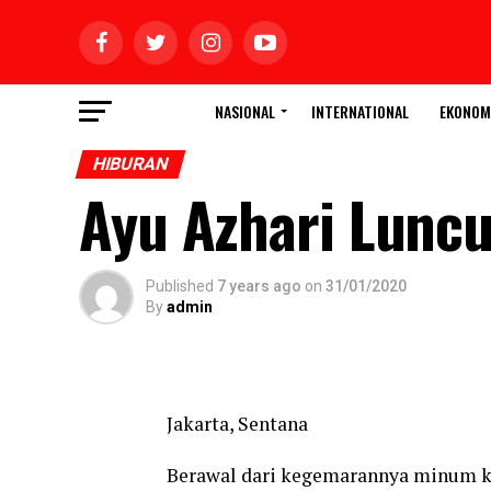
NASIONAL
INTERNATIONAL
EKONOM
HIBURAN
Ayu Azhari Luncu
Published
7 years ago
on
31/01/2020
By
admin
Jakarta, Sentana
Berawal dari kegemarannya minum kop