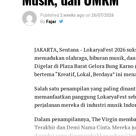
Published
2 weeks ago
on
26/07/2026
By
Fajar
JAKARTA, Sentana – LokaryaFest 2026 suk
memadukan olahraga, hiburan musik, dan
Digelar di Plaza Barat Gelora Bung Karno (
bertema “Kreatif, Lokal, Berdaya” ini men
Salah satu penampilan yang paling dinant
memanfaatkan panggung LokaryaFest seb
perjalanan mereka di industri musik Indo
Dalam penampilannya, The Virgin membaw
Terakhir dan Demi Nama Cinta. Mereka ju
dangdut yang dipersembahkan sebagai ben