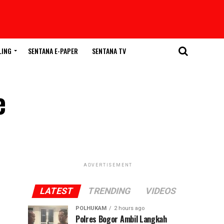
LING
SENTANA E-PAPER
SENTANA TV
e
ADVERTISEMENT
LATEST
TRENDING
VIDEOS
POLHUKAM
2 hours ago
Polres Bogor Ambil Langkah