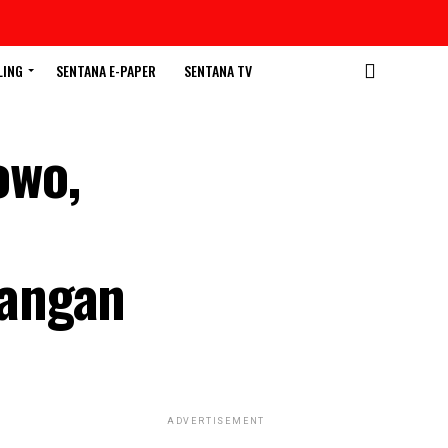
LING
SENTANA E-PAPER
SENTANA TV
owo,
nangan
ADVERTISEMENT