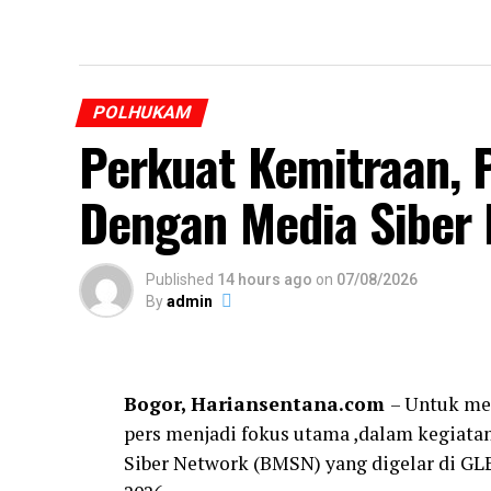
POLHUKAM
Perkuat Kemitraan, 
Dengan Media Siber
Published
14 hours ago
on
07/08/2026
By
admin
Bogor, Hariansentana.com
– Untuk me
pers menjadi fokus utama ,dalam kegiata
Siber Network (BMSN) yang digelar di GL