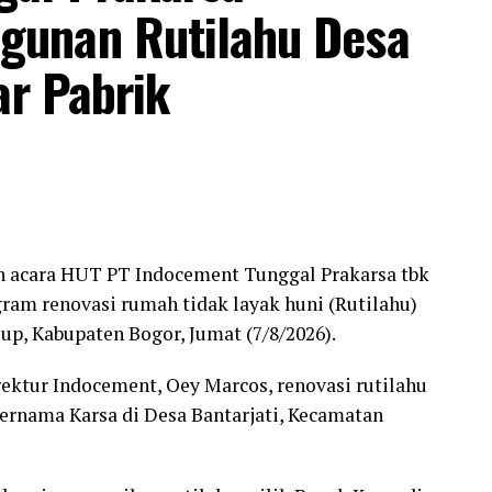
unan Rutilahu Desa
lum dapat hadir karena sedang melaksanakan tugas
t kepada seluruh insan pers yang hadir dalam
ar Pabrik
ih atas sinergi yang selama ini telah terjalin
ali sambutan.
an Kapolres bahwa kepolisian dan media
gkapi dalam memberikan informasi serta
rategis yang tidak dapat dipisahkan. Melalui
 acara HUT PT Indocement Tunggal Prakarsa tbk
berimbang, masyarakat akan memperoleh informasi
ram renovasi rumah tidak layak huni (Rutilahu)
aruh oleh berita bohong ( hoaxs) maupun
up, Kabupaten Bogor, Jumat (7/8/2026).
esan Kapolres.
ektur Indocement, Oey Marcos, renovasi rutilahu
 telah terjalin selama ini dapat terus
ernama Karsa di Desa Bantarjati, Kecamatan
r nya.
 Bogor dan seluruh media yang tergabung dalam