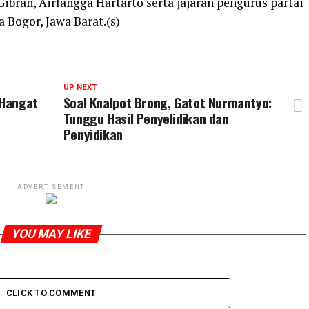
bran, Airlangga Hartarto serta jajaran pengurus partai
a Bogor, Jawa Barat.(s)
UP NEXT
 Hangat
Soal Knalpot Brong, Gatot Nurmantyo:
Tunggu Hasil Penyelidikan dan
Penyidikan
ADVERTISEMENT
YOU MAY LIKE
CLICK TO COMMENT