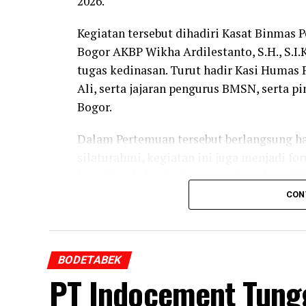
2026.
Kegiatan tersebut dihadiri Kasat Binmas
Bogor AKBP Wikha Ardilestanto, S.H., S.I.
tugas kedinasan. Turut hadir Kasi Huma
Ali, serta jajaran pengurus BMSN, serta 
Bogor.
Dalam Pertemuan tersebut berlangsung ha
silaturahmi, kegiatan ini juga menjadi 
koordinasi, dan kerja sama antara kepol
yang cepat, akurat, berimbang, dan dapa
CON
Dalam sambutan nya Kapolres Bogor yang 
Nimrod, disampaikan bahwa media memilik
BODETABEK
strategis kepolisian dalam menjaga keam
PT Indocement Tung
“Saya menyampaikan permohonan maaf da