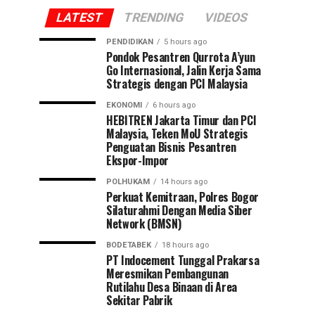
LATEST
TRENDING
VIDEOS
PENDIDIKAN
5 hours ago
Pondok Pesantren Qurrota A’yun
Go Internasional, Jalin Kerja Sama
Strategis dengan PCI Malaysia
EKONOMI
6 hours ago
HEBITREN Jakarta Timur dan PCI
Malaysia, Teken MoU Strategis
Penguatan Bisnis Pesantren
Ekspor-Impor
POLHUKAM
14 hours ago
Perkuat Kemitraan, Polres Bogor
Silaturahmi Dengan Media Siber
Network (BMSN)
BODETABEK
18 hours ago
PT Indocement Tunggal Prakarsa
Meresmikan Pembangunan
Rutilahu Desa Binaan di Area
Sekitar Pabrik