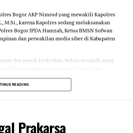
 Polres Bogor AKP Nimrod yang mewakili Kapolres
K., M.Si., karena Kapolres sedang melaksanakan
s Polres Bogor IPDA Hamzah, Ketua BMSN Sofwan
pimpinan dan perwakilan media siber di Kabupaten
ngat dan penuh keakraban. Selain menjadi ajang
forum diskusi untuk memperkuat komunikasi,
isian dengan media dalam memberikan informasi
t dipertanggungjawabkan kepada masyarakat.
TINUE READING
di wakilkan Kasat Binmas Polres Bogor AKP
i peran yang sangat penting sebagai mitra
anan dan ketertiban masyarakat (kamtibmas).
gal Prakarsa
ri Bapak Kapolres Bogor AKBP Wikha