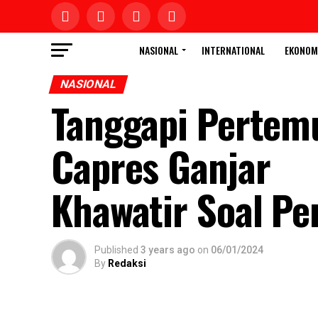
NASIONAL
INTERNATIONAL
EKONOM
NASIONAL
Tanggapi Pertem
Capres Ganjar
Khawatir Soal P
Published
3 years ago
on
06/01/2024
By
Redaksi