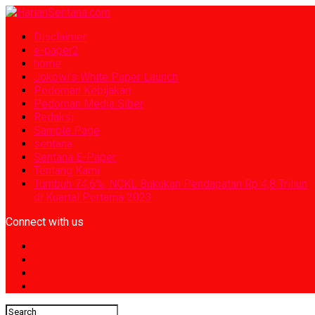
Disclaimer
e-paper2
home
Jokowi’s White Paper Launch
Pedoman Kebijakan
Pedoman Media Siber
Redaksi
Sample Page
sentana
Sentana E-Paper
Tentang Kami
Tumbuh 74,6%, NCKL Bukukan Pendapatan Rp 4,8 Triliun
di Kuartal Pertama 2023
Connect with us