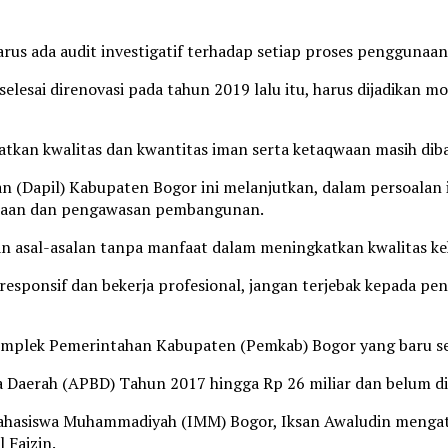
harus ada audit investigatif terhadap setiap proses pengguna
selesai direnovasi pada tahun 2019 lalu itu, harus dijadikan
an kwalitas dan kwantitas iman serta ketaqwaan masih dibang
n (Dapil) Kabupaten Bogor ini melanjutkan, dalam persoalan i
anaan dan pengawasan pembangunan.
asal-asalan tanpa manfaat dalam meningkatkan kwalitas keh
esponsif dan bekerja profesional, jangan terjebak kepada pe
 Komplek Pemerintahan Kabupaten (Pemkab) Bogor yang baru sele
aerah (APBD) Tahun 2017 hingga Rp 26 miliar dan belum dir
n Mahasiswa Muhammadiyah (IMM) Bogor, Iksan Awaludin meng
 Faizin.