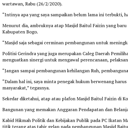
wartawan, Rabu (26/2/2020).
“Intinya apa yang saya sampaikan belum lama ini terbukti, 
Menurut dia, ambruknya atap Masjid Baitul Faizin yang baru 
Kabupaten Bogo.
“Masjid saja sebagai cerminan pembangunan untuk meningkatk
Politisi Gerindra yang juga merupakan Caleg Daerah Pemiliha
menguatkan sinergi untuk mengawal perencanaan, pelaks
“Jangan sampai pembangunan kehilangan Ruh, pembangunan 
“Dalam hal ini, saya minta penegak hukum berwenang harus r
masyarakat,” tegasnya.
Sekedar diketahui, atap atau plafon Masjid Baitul Faizin di
Bangunan yang memakan Anggaran Pendapatan dan Belanja D
Kabid Hikmah Politik dan Kebijakan Publik pada PC Ikata
titik terang atas tabir gelap pada pembangunan Masjid Baitul