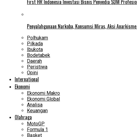
First HR Indonesia Investasi Bisnis Penyedia SDM Profesio
Penyalahgunaan Narkoba, Konsumsi Miras, Aksi Anarkism
Polhukam
Pilkada
Ibukota
Bodetabek
Daerah
Peristiwa
Opini
International
Ekonomi
Ekonomi Makro
Ekonomi Global
Analisa
Keuangan
Olahraga
MotoGP
Formula 1
Basket