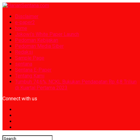
Disclaimer
e-paper2
home
Jokowi’s White Paper Launch
Pedoman Kebijakan
Pedoman Media Siber
Redaksi
Sample Page
sentana
Sentana E-Paper
Tentang Kami
Tumbuh 74,6%, NCKL Bukukan Pendapatan Rp 4,8 Triliun
di Kuartal Pertama 2023
Connect with us