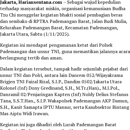
Jakarta, Hariansentana.com
– Sebagai wujud kepedulian
terhadap masyarakat miskin, organisasi kemanusiaan Budha
Tzu Chi menggelar kegiatan bhakti sosial pembagian beras
dan sembako di RPTRA Pademangan Barat, Jalan Budi Mulia,
Kelurahan Pademangan Barat, Kecamatan Pademangan,
Jakarta Utara, Sabtu (1/11/2025).
Kegiatan ini mendapat pengamanan ketat dari Polsek
Pademangan dan unsur TNI, guna memastikan jalannya acara
berlangsung tertib dan aman.
Dalam kegiatan tersebut, tampak hadir sejumlah pejabat dari
unsur TNI dan Polri, antara lain Danrem 052/Wijayakrama
Brigjen TNI Faizal Rizal, S.I.P., Dandim 0502/Jakarta Utara
Kolonel (Inf) Dony Gredinand, S.H., M.Tr.(Han)., M.I.Pol.,
Danramil 02/Penjaringan Kapten (Inf) Noldy Delius Stefanus
Tana, S.S.T.Han., S.I.P. Wakapolsek Pademangan AKP Damun,
S.H., Kanit Samapta IPTU Mansur, serta Kasubsektor Bintang
Mas Aiptu Widi Irawan.
Kegiatan ini juga dihadiri oleh Lurah Pademangan Barat