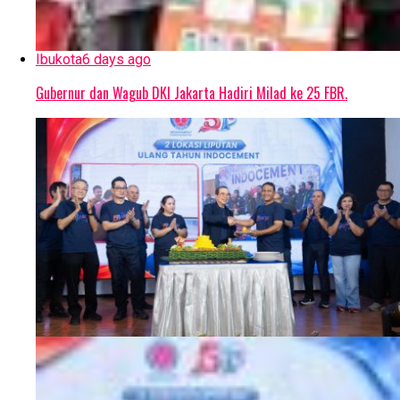
Ibukota
6 days ago
Gubernur dan Wagub DKI Jakarta Hadiri Milad ke 25 FBR.