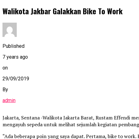
Walikota Jakbar Galakkan Bike To Work
Published
7 years ago
on
29/09/2019
By
admin
Jakarta, Sentana -Walikota Jakarta Barat, Rustam Effendi me
mengayuh sepeda untuk melihat sejumlah kegiatan pembanguna
“Ada beberapa poin yang saya dapat. Pertama, bike to work.