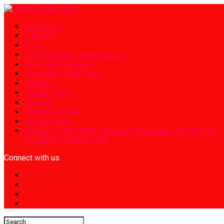
Disclaimer
e-paper2
home
Jokowi’s White Paper Launch
Pedoman Kebijakan
Pedoman Media Siber
Redaksi
Sample Page
sentana
Sentana E-Paper
Tentang Kami
Tumbuh 74,6%, NCKL Bukukan Pendapatan Rp 4,8 Triliun
di Kuartal Pertama 2023
Connect with us