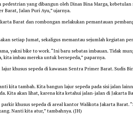
pedestrian yang dibangun oleh Dinas Bina Marga, kebetulan 
 Barat, Jalan Puri Ayu,” ujarnya.
 Jakarta Barat dan rombongan melakukan pemantauan pembang
nakan setiap Jumat, sekaligus memantau sejumlah kegiatan p
a, yakni bike to work. “Ini baru sebatas imbauan. Tidak mung
a, kita imbau mereka untuk bersepeda,” paparnya.
lajur khusus sepeda di kawasan Sentra Primer Barat. Sudis B
 kita tambah. Kita bangun lajur sepeda pada sisi jalan lainnya
. Kita akan lihat, karena kita ketahui jalan-jalan di Jakarta Bar
rkir khusus sepeda di areal kantor Walikota Jakarta Barat. “
ang. Nanti kita atur,” tambahnya. (JH)