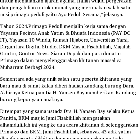
untuk menjalankan ajaran agama, Inilah wujud pergerakan
dan pengabdian untuk ummat yang merupakan salah satu
misi primago peduli yaitu Ayo Peduli Sesama,” jelasnya.
Tahun 2024.Primago Peduli menjalin kerja sama dengan
Yayasan Pecinta Anak Yatim & Dhuafa Indonesia (PAY DO
IT), Yayasan 10 Windu, Rumah Hijabers, Universitas Yarsi,
Dirgantara Digital Studio, DKM Masjid Fisabilillah, Majalah
Gontor, Gontor News, Siaran Depok dan para donatur
Primago dalam menyelenggarakan khitanan massal &
Muharram Berbagi 2024.
Sementara ada yang unik salah satu peserta khitanan yang
baru mau di sunat kalau diberi hadiah kandang burung Dara.
Akhirnya Ketua panitia H. Yansen Bay memberikan. Kandang
burung kepunyaan anaknya.
Ditempat yang sama ustadz Drs. H. Yansen Bay selaku Ketua
Panitia, BKM masjid Jami Fisabilillah mengatakan
alhamdulillah ini yang ke dua acara khitanan di selenggarakan
Primago dan BKM. Jami Fisabilillah,sebanyak 43 adik yatim
dhuafa peserta dikhitan dengan menggunakan metode