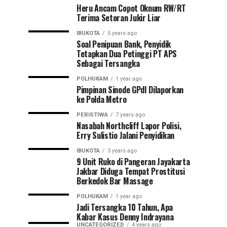
Heru Ancam Copot Oknum RW/RT
Terima Setoran Jukir Liar
IBUKOTA
5 years ago
Soal Penipuan Bank, Penyidik
Tetapkan Dua Petinggi PT APS
Sebagai Tersangka
POLHUKAM
1 year ago
Pimpinan Sinode GPdI Dilaporkan
ke Polda Metro
PERISTIWA
7 years ago
Nasabah Northcliff Lapor Polisi,
Erry Sulistio Jalani Penyidikan
IBUKOTA
3 years ago
9 Unit Ruko di Pangeran Jayakarta
Jakbar Diduga Tempat Prostitusi
Berkedok Bar Massage
POLHUKAM
1 year ago
Jadi Tersangka 10 Tahun, Apa
Kabar Kasus Denny Indrayana
UNCATEGORIZED
4 years ago