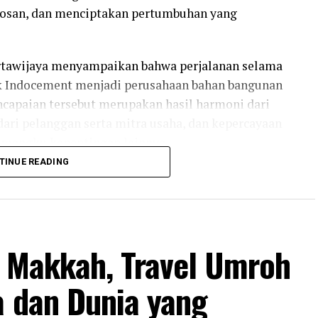
osan, dan menciptakan pertumbuhan yang
rtawijaya menyampaikan bahwa perjalanan selama
uk Indocement menjadi perusahaan bahan bangunan
encapaian tersebut merupakan hasil harmoni dari
ari pelanggan serta mitra usaha, dan kepercayaan
emangku kepentingan lainnya.
TINUE READING
nan panjang yang dibangun melalui kerja keras,
Dengan menghayati nilai harmoni, kreativitas,
n semakin relevan serta mampu memberikan nilai
an Indonesia,” ujar Direktur Utama Indocement.
s Makkah, Travel Umroh
a dan Dunia yang