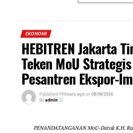
EKONOMI
HEBITREN Jakarta Ti
Teken MoU Strategis
Pesantren Ekspor-I
Published
19 hours ago
on
08/08/2026
By
admin
PENANDATANGANAN MoU-Datuk K.H. Rudi M