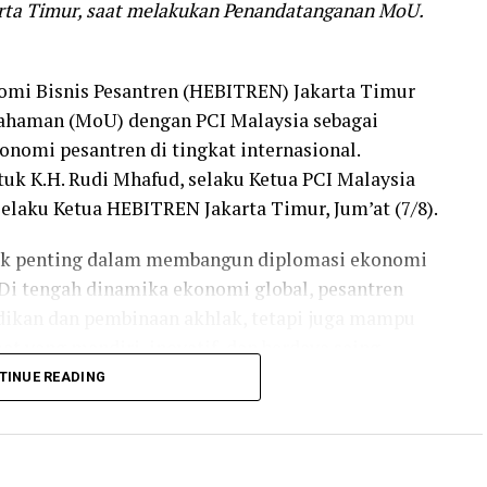
arta Timur, saat melakukan Penandatanganan MoU.
mi Bisnis Pesantren (HEBITREN) Jakarta Timur
ahaman (MoU) dengan PCI Malaysia sebagai
onomi pesantren di tingkat internasional.
k K.H. Rudi Mhafud, selaku Ketua PCI Malaysia
selaku Ketua HEBITREN Jakarta Timur, Jum’at (7/8).
ak penting dalam membangun diplomasi ekonomi
 Di tengah dinamika ekonomi global, pesantren
idikan dan pembinaan akhlak, tetapi juga mampu
 yang mandiri, inovatif, dan berdaya saing
TINUE READING
berkomitmen mengembangkan ekosistem bisnis
angan ekspor-impor produk halal, penguatan
esantren, investasi syariah, pertukaran