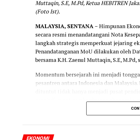
Muttaqin, S.E, M.Pd, Ketua HEBITREN Jak
(Foto Ist).
MALAYSIA, SENTANA –
Himpunan Ekono
secara resmi menandatangani Nota Kesep
langkah strategis memperkuat jejaring ek
Penandatanganan MoU dilakukan oleh Datu
bersama K.H. Zaenul Muttaqin, S.E, M.Pd, 
Momentum bersejarah ini menjadi tongg
pesantren antara Indonesia dan Malaysia.
dituntut tidak hanya menjadi pusat pend
menjadi pusat pemberdayaan ekonomi umat
internasional.
CON
Melalui kerja sama ini, kedua lembaga 
pesantren yang berorientasi pada perdag
EKONOMI
UMKM pesantren, pengembangan koperasi p