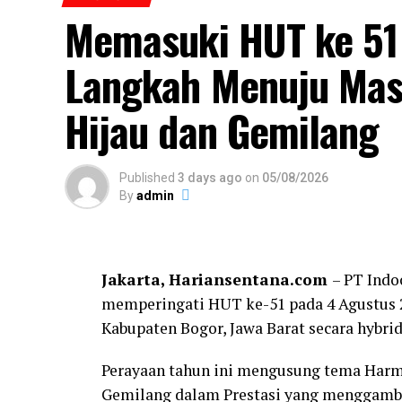
Memasuki HUT ke 51
informasi pasar, peningkatan kapasitas 
internasional bagi produk-produk unggula
Langkah Menuju Mas
Melalui keterangannya, Jum’at (7/8), K.H
Hijau dan Gemilang
kemandirian pesantren pada masa depan h
teknologi dan ekonomi.
“Pesantren harus menjadi pelopor lahirny
Published
3 days ago
on
05/08/2026
By
admin
dipersiapkan menjadi ahli ilmu agama, te
profesional dan mampu membawa produk h
impor adalah bagian dari ikhtiar memban
dan memberi manfaat seluas-luasnya bagi
Jakarta, Hariansentana.com
– PT Indo
memperingati HUT ke-51 pada 4 Agustus 2
Kabupaten Bogor, Jawa Barat secara hybrid
Perayaan tahun ini mengusung tema Harmo
Gemilang dalam Prestasi yang menggamb