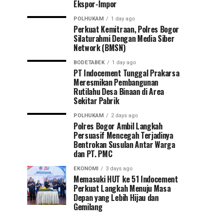
Ekspor-Impor
POLHUKAM
1 day ago
Perkuat Kemitraan, Polres Bogor
Silaturahmi Dengan Media Siber
Network (BMSN)
BODETABEK
1 day ago
PT Indocement Tunggal Prakarsa
Meresmikan Pembangunan
Rutilahu Desa Binaan di Area
Sekitar Pabrik
POLHUKAM
2 days ago
Polres Bogor Ambil Langkah
Persuasif Mencegah Terjadinya
Bentrokan Susulan Antar Warga
dan PT. PMC
EKONOMI
3 days ago
Memasuki HUT ke 51 Indocement
Perkuat Langkah Menuju Masa
Depan yang Lebih Hijau dan
Gemilang