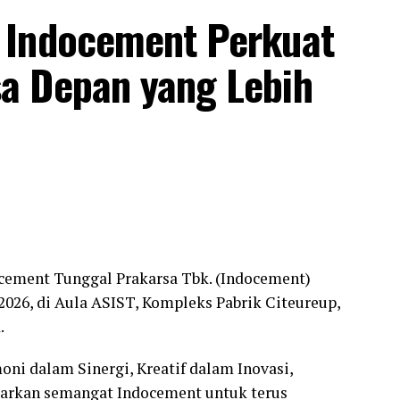
 Indocement Perkuat
sumber daya manusia, serta membuka akses pasar
n pesantren.
a Depan yang Lebih
. Zaenul Muttaqin, S.E, M.Pd menyampaikan bahwa,
arus dibangun melalui sinergi antara pendidikan,
a ekonomi umat yang kuat. Santri bukan hanya
tapi juga menjadi pelaku usaha yang amanah,
alal Indonesia menembus pasar dunia. Ekspor-
gun kemandirian ekonomi yang bernilai ibadah
 umat,” ungkapnya.
cement Tunggal Prakarsa Tbk. (Indocement)
026, di Aula ASIST, Kompleks Pabrik Citeureup,
.
ni dalam Sinergi, Kreatif dalam Inovasi,
arkan semangat Indocement untuk terus