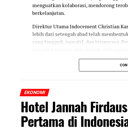
menguatkan kolaborasi, mendorong terob
berkelanjutan.
Direktur Utama Indocement Christian Ka
lebih dari setengah abad telah membent
yang tangguh, inovatif, dan terpercaya. P
seluruh karyawan Indocement, dukungan d
dari pemegang saham, pemerintah, dan p
CON
“Lima puluh satu tahun merupakan perjala
ketangguhan, dan semangat kebersamaan. 
dan prestasi, kami yakin Indocement aka
EKONOMI
tambah bagi para pemangku kepentingan d
Hotel Jannah Firdau
Pertama di Indonesi