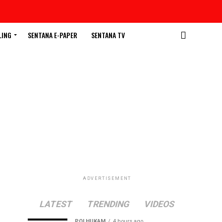
LING
SENTANA E-PAPER
SENTANA TV
ADVERTISEMENT
LATEST
TRENDING
VIDEOS
POLHUKAM
4 hours ago