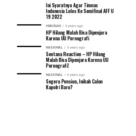
Ini Syaratnya Agar Timnas
Indonesia Lolos Ke Semifinal AFF U
19 2022
HIBURAN
6 years ago
HP Hilang Malah Bisa Dipenjara
Karena UU Pornografi
NASIONAL
6 years ago
Sentana Reaction – HP Hilang
Malah Bisa Dipenjara Karena UU
Pornografi!
NASIONAL
6 years ago
Segera Pensiun, Inikah Calon
Kapolri Baru?