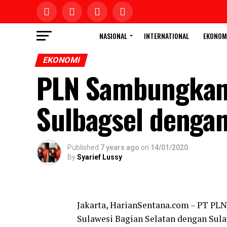
NASIONAL
INTERNATIONAL
EKONOM
EKONOMI
PLN Sambungkan 
Sulbagsel dengan
Published
7 years ago
on
14/01/2020
By
Syarief Lussy
Jakarta, HarianSentana.com – PT PLN
Sulawesi Bagian Selatan dengan Sula