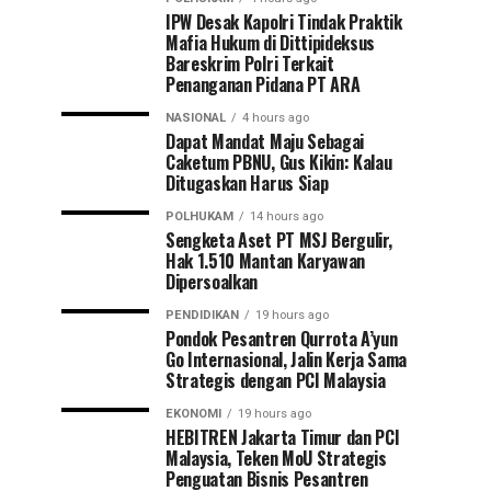
IPW Desak Kapolri Tindak Praktik
Mafia Hukum di Dittipideksus
Bareskrim Polri Terkait
Penanganan Pidana PT ARA
NASIONAL
4 hours ago
Dapat Mandat Maju Sebagai
Caketum PBNU, Gus Kikin: Kalau
Ditugaskan Harus Siap
POLHUKAM
14 hours ago
Sengketa Aset PT MSJ Bergulir,
Hak 1.510 Mantan Karyawan
Dipersoalkan
PENDIDIKAN
19 hours ago
Pondok Pesantren Qurrota A’yun
Go Internasional, Jalin Kerja Sama
Strategis dengan PCI Malaysia
EKONOMI
19 hours ago
HEBITREN Jakarta Timur dan PCI
Malaysia, Teken MoU Strategis
Penguatan Bisnis Pesantren