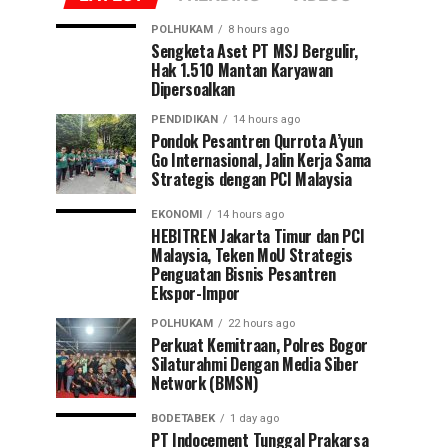
POLHUKAM
8 hours ago
Sengketa Aset PT MSJ Bergulir,
Hak 1.510 Mantan Karyawan
Dipersoalkan
PENDIDIKAN
14 hours ago
Pondok Pesantren Qurrota A’yun
Go Internasional, Jalin Kerja Sama
Strategis dengan PCI Malaysia
EKONOMI
14 hours ago
HEBITREN Jakarta Timur dan PCI
Malaysia, Teken MoU Strategis
Penguatan Bisnis Pesantren
Ekspor-Impor
POLHUKAM
22 hours ago
Perkuat Kemitraan, Polres Bogor
Silaturahmi Dengan Media Siber
Network (BMSN)
BODETABEK
1 day ago
PT Indocement Tunggal Prakarsa