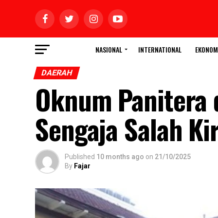
NASIONAL
INTERNATIONAL
EKONOM
DAERAH
Oknum Panitera 
Sengaja Salah Ki
Published
10 months ago
on
21/10/2025
By
Fajar