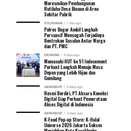
Meresmikan Pembangunan
Rutilahu Desa Binaan di Area
Sekitar Pabrik
POLHUKAM
1 day ago
Polres Bogor Ambil Langkah
Persuasif Mencegah Terjadinya
Bentrokan Susulan Antar Warga
dan PT. PMC
EKONOMI
3 days ago
Memasuki HUT ke 51 Indocement
Perkuat Langkah Menuju Masa
Depan yang Lebih Hijau dan
Gemilang
GAYAHIDUP
3 days ago
Resmi Berdiri, PT Aksara Koneksi
Digital Siap Perkuat Pemerataan
Akses Digital di Indonesia
GAYAHIDUP
3 days ago
K-Food Pop-up Store: K-Halal
Universe 2026 Jakarta Sukses
Meriahkan Kota Kasablanka