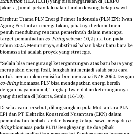
Exhibition
(HEATECH) yang diselenggarakan di JIEXPO
Jakarta, Jumat pekan lalu ialah tandan kosong kelapa sawit.
Direktur Utama PLN Energi Primer Indonesia (PLN EPI) Iwan
Agung Firstantara mengatakan, pihaknya berkomitmen
penuh mendukung rencana pemerintah dalam mencapai
target pemanfaatan
co-Firing
sebesar 10,2 juta ton pada
tahun 2025. Menurutnya, substitusi bahan bakar batu bara ke
biomassa ini adalah proyek yang strategis.
”Selain bisa mengurangi ketergantungan atas batu bara yang
merupakan energi fosil, langkah ini menjadi salah satu cara
untuk menurunkan emisi karbon mencapai NZE 2060. Dengan
co-firing
biomassa PLN bisa mendapatkan energi bersih
dengan biaya minimal,” ungkap Iwan dalam keterangannya
yang diterima di Jakarta, Senin (16/10).
Di sela acara tersebut, dilangsungkan pula MoU antara PLN
EPI dan PT Elektrika Konstruksi Nusantara (EKN) dalam
pemanfaatan limbah tandan kosong kelapa sawit menjadi
co-
firing
biomassa pada PLTU Bengkayang. Ke dua pihak
bersepakat melibatkan masyarakat Sambas secara langsung