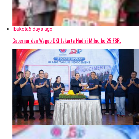
Ibukota
6 days ago
Gubernur dan Wagub DKI Jakarta Hadiri Milad ke 25 FBR.