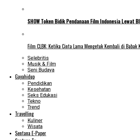
SHOW Token Bidik Pendanaan Film Indonesia Lewat Bl
Film CLBK: Ketika Cinta Lama Mengetuk Kembali di Babak 
Selebritis
Musik & Film
Seni Budaya
Gayahidup
Pendidikan
Kesehatan
Seks Edukasi
Tekno
Trend
Travelling
Kuliner
Wisata
Sentana E-Paper