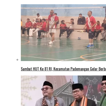
Sambut HUT Ke 81 RI, Kecamatan Pademangan Gelar Berb