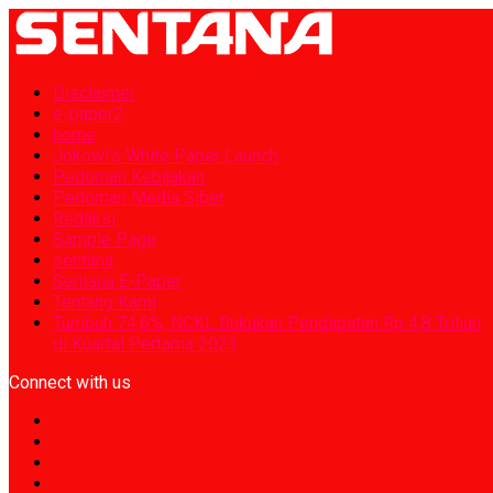
Disclaimer
e-paper2
home
Jokowi’s White Paper Launch
Pedoman Kebijakan
Pedoman Media Siber
Redaksi
Sample Page
sentana
Sentana E-Paper
Tentang Kami
Tumbuh 74,6%, NCKL Bukukan Pendapatan Rp 4,8 Triliun
di Kuartal Pertama 2023
Connect with us