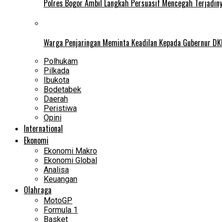
Polres Bogor Ambil Langkah Persuasif Mencegah Terjadin
Warga Penjaringan Meminta Keadilan Kepada Gubernur DKI
Polhukam
Pilkada
Ibukota
Bodetabek
Daerah
Peristiwa
Opini
International
Ekonomi
Ekonomi Makro
Ekonomi Global
Analisa
Keuangan
Olahraga
MotoGP
Formula 1
Basket