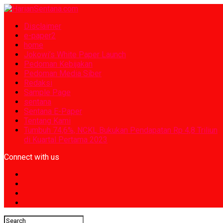
Disclaimer
e-paper2
home
Jokowi’s White Paper Launch
Pedoman Kebijakan
Pedoman Media Siber
Redaksi
Sample Page
sentana
Sentana E-Paper
Tentang Kami
Tumbuh 74,6%, NCKL Bukukan Pendapatan Rp 4,8 Triliun
di Kuartal Pertama 2023
Connect with us