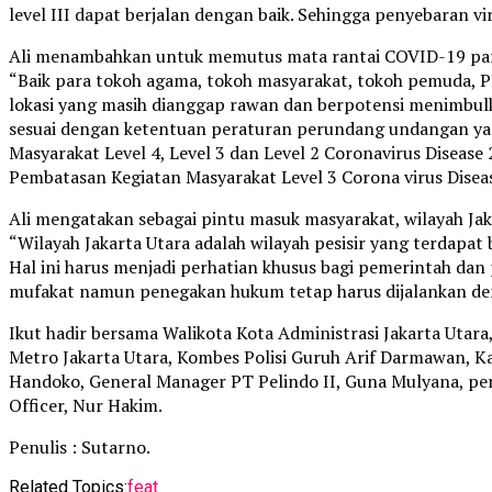
level III dapat berjalan dengan baik. Sehingga penyebaran vi
Ali menambahkan untuk memutus mata rantai COVID-19 para 
“Baik para tokoh agama, tokoh masyarakat, tokoh pemuda, P
lokasi yang masih dianggap rawan dan berpotensi menimbulk
sesuai dengan ketentuan peraturan perundang undangan ya
Masyarakat Level 4, Level 3 dan Level 2 Coronavirus Diseas
Pembatasan Kegiatan Masyarakat Level 3 Corona virus Disea
Ali mengatakan sebagai pintu masuk masyarakat, wilayah Ja
“Wilayah Jakarta Utara adalah wilayah pesisir yang terdapat
Hal ini harus menjadi perhatian khusus bagi pemerintah d
mufakat namun penegakan hukum tetap harus dijalankan den
Ikut hadir bersama Walikota Kota Administrasi Jakarta Uta
Metro Jakarta Utara, Kombes Polisi Guruh Arif Darmawan, K
Handoko, General Manager PT Pelindo II, Guna Mulyana, per
Officer, Nur Hakim.
Penulis : Sutarno.
Related Topics:
feat