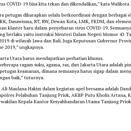
rus COVID-19 bisa kita tekan dan dikendalikan,” kata Walikota
petugas diharapkan selalu berkoordinasi dengan berbagai e
KK, Dasawisma, RT, RW, Dewan Kota, LMK, FKDM, dan elemen ma
an klaster baru dalam penyebaran virus COVID-19. Semuanya h
ng berlaku yaitu instruksi Menteri Dalam Negeri Momor 43 
e 2019 di wilayah Jawa dan Bali. Juga Keputusan Gubernur Pro
se 2019,” ungkapnya.
karta Utara harus mendapatkan perhatian khusus.
 beberapa ragam suku, agama, ras, dan Jakarta Utara adalah p
an petugas keamanan, dimana semuanya harus sigap dalam me
gan baik,” tuturnya.
ra, Ali Maulana Hakim dalam kegiatan apel bersama adalah Da
apolres Pelabuhan Tanjung Priok, AKBP Putu Kholis Artana, 
wakilan Kepala Kantor Kesyahbandaran Utama Tanjung Priok, N