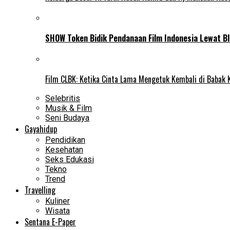
SHOW Token Bidik Pendanaan Film Indonesia Lewat Bl
Film CLBK: Ketika Cinta Lama Mengetuk Kembali di Babak 
Selebritis
Musik & Film
Seni Budaya
Gayahidup
Pendidikan
Kesehatan
Seks Edukasi
Tekno
Trend
Travelling
Kuliner
Wisata
Sentana E-Paper