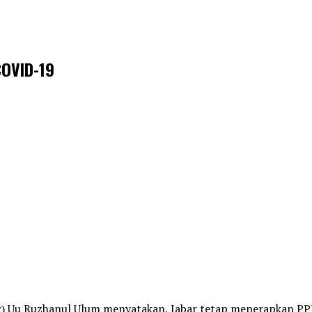
COVID-19
r) Uu Ruzhanul Ulum menyatakan, Jabar tetap menerapkan PPK