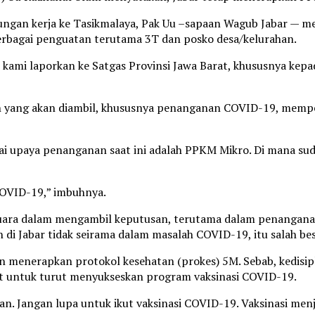
jungan kerja ke Tasikmalaya, Pak Uu –sapaan Wagub Jabar — m
rbagai penguatan terutama 3T dan posko desa/kelurahan.
h kami laporkan ke Satgas Provinsi Jawa Barat, khususnya kep
yang akan diambil, khususnya penanganan COVID-19, mempertim
i upaya penanganan saat ini adalah PPKM Mikro. Di mana sud
COVID-19,” imbuhnya.
u suara dalam mengambil keputusan, terutama dalam penanga
di Jabar tidak seirama dalam masalah COVID-19, itu salah bes
in menerapkan protokol kesehatan (prokes) 5M. Sebab, kedis
 untuk turut menyukseskan program vaksinasi COVID-19.
an. Jangan lupa untuk ikut vaksinasi COVID-19. Vaksinasi menj