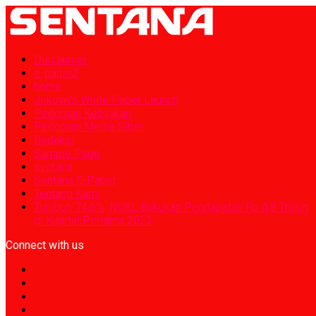
Disclaimer
e-paper2
home
Jokowi’s White Paper Launch
Pedoman Kebijakan
Pedoman Media Siber
Redaksi
Sample Page
sentana
Sentana E-Paper
Tentang Kami
Tumbuh 74,6%, NCKL Bukukan Pendapatan Rp 4,8 Triliun
di Kuartal Pertama 2023
Connect with us