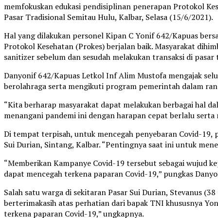
memfokuskan edukasi pendisiplinan penerapan Protokol Kese
Pasar Tradisional Semitau Hulu, Kalbar, Selasa (15/6/2021).
Hal yang dilakukan personel Kipan C Yonif 642/Kapuas ber
Protokol Kesehatan (Prokes) berjalan baik. Masyarakat dihi
sanitizer sebelum dan sesudah melakukan transaksi di pasar 
Danyonif 642/Kapuas Letkol Inf Alim Mustofa mengajak seluru
berolahraga serta mengikuti program pemerintah dalam ran
“Kita berharap masyarakat dapat melakukan berbagai hal da
menangani pandemi ini dengan harapan cepat berlalu serta ma
Di tempat terpisah, untuk mencegah penyebaran Covid-19, 
Sui Durian, Sintang, Kalbar. “Pentingnya saat ini untuk me
“Memberikan Kampanye Covid-19 tersebut sebagai wujud keped
dapat mencegah terkena paparan Covid-19,” pungkas Danyon
Salah satu warga di sekitaran Pasar Sui Durian, Stevanus (3
berterimakasih atas perhatian dari bapak TNI khususnya Yo
terkena paparan Covid-19,” ungkapnya.