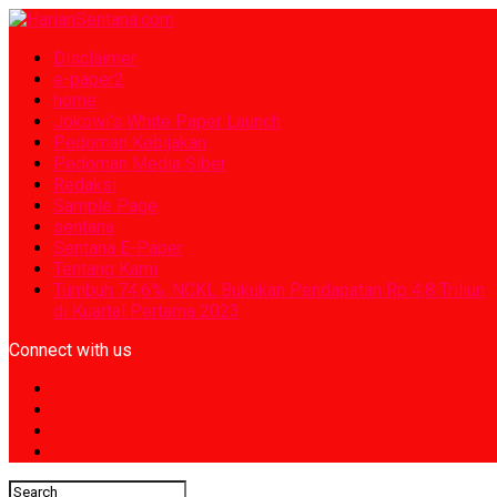
Disclaimer
e-paper2
home
Jokowi’s White Paper Launch
Pedoman Kebijakan
Pedoman Media Siber
Redaksi
Sample Page
sentana
Sentana E-Paper
Tentang Kami
Tumbuh 74,6%, NCKL Bukukan Pendapatan Rp 4,8 Triliun
di Kuartal Pertama 2023
Connect with us