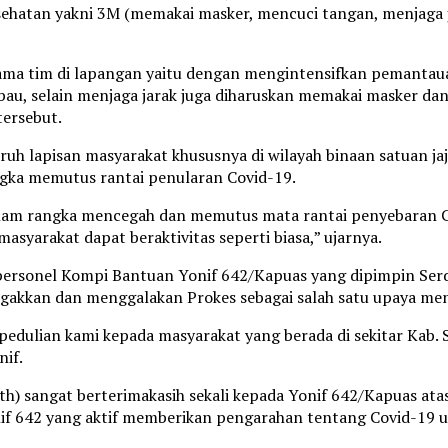
hatan yakni 3M (memakai masker, mencuci tangan, menjaga jar
sama tim di lapangan yaitu dengan mengintensifkan pemanta
mbau, selain menjaga jarak juga diharuskan memakai masker d
tersebut.
h lapisan masyarakat khususnya di wilayah binaan satuan jaja
gka memutus rantai penularan Covid-19.
lam rangka mencegah dan memutus mata rantai penyebaran Cov
syarakat dapat beraktivitas seperti biasa,” ujarnya.
personel Kompi Bantuan Yonif 642/Kapuas yang dipimpin Ser
negakkan dan menggalakan Prokes sebagai salah satu upaya me
ulian kami kepada masyarakat yang berada di sekitar Kab. Si
if.
8 th) sangat berterimakasih sekali kepada Yonif 642/Kapuas at
nif 642 yang aktif memberikan pengarahan tentang Covid-19 u