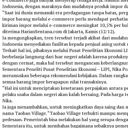
Indonesia, dengan maraknya dan mudahnya produk impor dan
“Saat ini dunia memasuki era perdagangan tanpa batas, pe
impor barang melalui e-commerce perlu mendapat perhatian 
kiriman impor melalui e-commerce meningkat 10,5% per bula
diterima HarianSentana.com di Jakarta, Kamis (12/12).
Ia mengungkapkan, tren tersebut terjadi akibat dari mudah
Indonesia menyediakan fasilitas kepada penjual asing untuk
Terkait hal ini, pihaknya melalui Pusat Penelitian Ekonomi 
berbelanja langsung dari luar negeri adalah karena produknya
dengan cermat, maka hal tersebut mengancam keberlangsunga
Sementara Peneliti Pusat Penelitian Ekonomi – LIPI, Nika 
merumuskan beberapa rekomendasi kebijakan. Dalam rangka 
semua barang impor berapapun nilai transaksinya.
“Hal ini untuk menciptakan kesetaraan perpajakan antara pen
pelaku usaha dalam negeri akan kalah bersaing. Pada harga t
Nika.
Ia juga menambahkan, untuk meningkatkan daya saing dan m
nama Taobao Village. “Taobao Village terbukti mampu mem
pedesaan. Pemerintah bisa melakukan hal yang serupa deng
Sementara itu, untuk membahas bagaimana sebaiknya pemerin