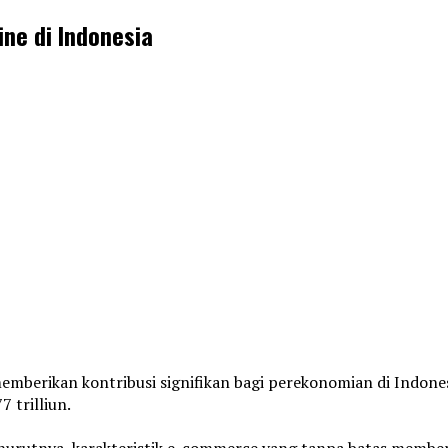
ne di Indonesia
berikan kontribusi signifikan bagi perekonomian di Indones
 trilliun.
rutnya, karakteristik e-commerce yang tanpa batas memberik