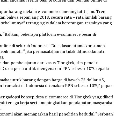
impor barang melalui e-commerce meningkat tajam. Tren
an bahwa sepanjang 2018, secara rata – rata jumlah barang
un sebelumnya” terang Agus dalam keterangan resminya yang
i. “Bahkan, beberapa platform e-commerce besar di
 online di seluruh Indonesia. Dua alasan utama konsumen
ebih murah. “Jika permasalahan ini tidak ditindaklanjuti
us.
 dan pembelajaran dari kasus Tiongkok, tim peneliti
ea Cukai perlu untuk mengenakan PPN sebesar 10% kepada
, maka untuk barang dengan harga di bawah 75 dollar AS,
an transaksi di Indonesia dikenakan PPN sebesar 10%,” papar
engadopsi konsep desa e-commerce di Tiongkok yang diberi
k tenaga kerja serta meningkatkan pendapatan masyarakat
.
konomi akan memaparkan hasil penelitian berjudul “Serbuan