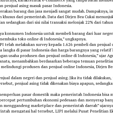
 penjual asing masuk pasar Indonesia.
rgerakan barang dan jasa menjadi sangat mudah. Dampaknya, 
khusus dari pemerintah. Data dari Dirjen Bea Cukai menunjuk
n sedangkan dari sisi nilai transaksi melonjak 22% dari tah
nya konsumen Indonesia untuk membeli barang dari luar neger
 membuka toko online di Indonesia,” ungkapnya.
LIPI telah melakukan survey kepada 1.626 pembeli dan penjual
 langka di pasar Indonesia dan harga barangnya yang relatif l
n usaha produsen dan penjual online di Indonesia,” ujar Ag
Pranata, menambahkan berdasarkan beberapa temuan penelitian
melindungi produsen dan penjual online Indonesia, Dirjen B
jual dalam negeri dan penjual asing. Jika itu tidak dilakukan
ersebut, penjual asing tidak dikenakan biaya apapun, sedangk
emperluas pasar domestik maka pemerintah Indonesia bisa m
percepat pertumbuhan ekonomi pedesaan dan menyerap banya
an menggandeng marketplace dan pemerintah daerah” ujarnya
tah mengatasi hal tersebut, LIPI melalui Pusat Penelitian E