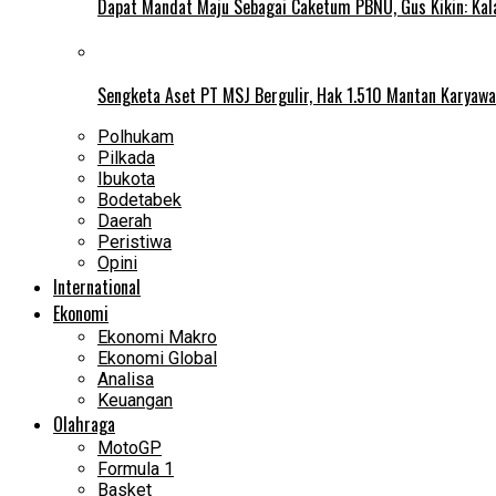
Dapat Mandat Maju Sebagai Caketum PBNU, Gus Kikin: Kal
Sengketa Aset PT MSJ Bergulir, Hak 1.510 Mantan Karyawa
Polhukam
Pilkada
Ibukota
Bodetabek
Daerah
Peristiwa
Opini
International
Ekonomi
Ekonomi Makro
Ekonomi Global
Analisa
Keuangan
Olahraga
MotoGP
Formula 1
Basket