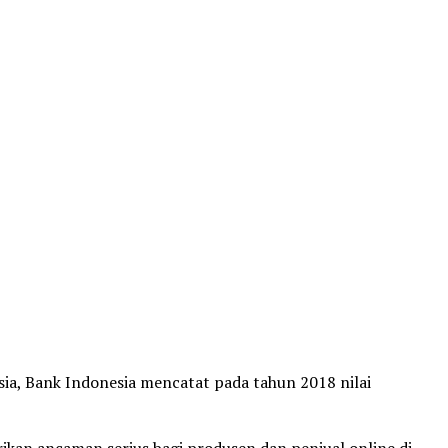
ia, Bank Indonesia mencatat pada tahun 2018 nilai
an ancaman serius bagi produsen dan penjual online di