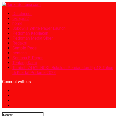
Disclaimer
e-paper2
home
Jokowi’s White Paper Launch
Pedoman Kebijakan
Pedoman Media Siber
Redaksi
Sample Page
sentana
Sentana E-Paper
Tentang Kami
Tumbuh 74,6%, NCKL Bukukan Pendapatan Rp 4,8 Triliun
di Kuartal Pertama 2023
Connect with us