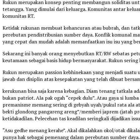
Rukun merupakan konsep penting membangun soliditas untu
tetangga. Yang dimulai dari keluarga. Komunitas antar kelu
komunitas RT.
Ketidak rukunan membuat kehancuran atau bubrah, dan tatkal
perebutan pendistribusian sumber daya. Konflik komunal maup
yang cepat dan mudah adalah memanfaatkan isu isu yang ber
Sekarang ini banyak orang menyebutkan RT/RW sebatas petun
keutamaan sebagai basis hidup bermasyarakat. Rukun sering ka
Rukun merupakan passion kebhinekaan yang menjadi suatu u
jawab dan disiplin atas kesepakatan yang telah dibuat be
kerukunan bisa saja karena kebagian. Diam tenang tatkala
bukan patriot. Ala pak ogah “cepek dulu”. Atau gaya si lumba
premanisme memang sering di gebyah uyah/pukul rata ala a
bekti glondong pangareng areng”/memberi japrem (jatah pre
ketidakadilan. Pelecehan tas keadilan seringkali dijadikan i
“Asu gedhe menang kerahe”. Akal dikalahkan okol/otak dikala
punya hak sebagai pemenang dalam perebutan sumber daya. 