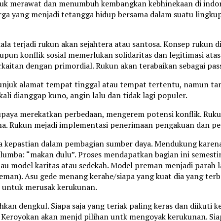
k merawat dan menumbuh kembangkan kebhinekaan di indones
arga yang menjadi tetangga hidup bersama dalam suatu lingkup
a terjadi rukun akan sejahtera atau santosa. Konsep rukun d
un konflik sosial memerlukan solidaritas dan legitimasi atas
kaitan dengan primordial. Rukun akan terabaikan sebagai pas
juk alamat tempat tinggal atau tempat tertentu, namun tanp
li dianggap kuno, angin lalu dan tidak lagi populer.
paya merekatkan perbedaan, mengerem potensi konflik. Ruku
rsama. Rukun mejadi implementasi penerimaan pengakuan dan 
 ada kepastian dalam pembagian sumber daya. Mendukung kare
 lumba: “makan dulu”. Proses mendapatkan bagian ini semestinya
tau model karitas atau sedekah. Model preman menjadi parah
man). Asu gede menang kerahe/siapa yang kuat dia yang terba
ssu untuk merusak kerukunan.
hkan dengkul. Siapa saja yang teriak paling keras dan diikut
Keroyokan akan menjd pilihan untk mengoyak kerukunan. Sia