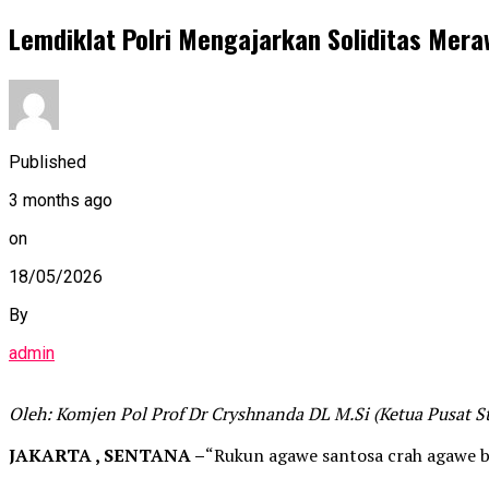
Lemdiklat Polri Mengajarkan Soliditas Mer
Published
3 months ago
on
18/05/2026
By
admin
Oleh: Komjen Pol Prof Dr Cryshnanda DL M.Si (Ketua Pusat St
JAKARTA , SENTANA –
“Rukun agawe santosa crah agawe 