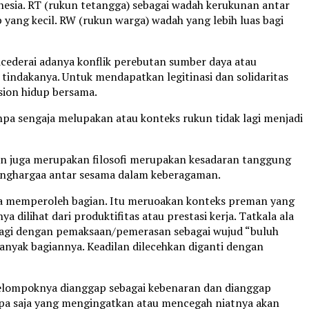
ia. RT (rukun tetangga) sebagai wadah kerukunan antar
 yang kecil. RW (rukun warga) wadah yang lebih luas bagi
icederai adanya konflik perebutan sumber daya atau
 tindakanya. Untuk mendapatkan legitinasi dan solidaritas
sion hidup bersama.
a sengaja melupakan atau konteks rukun tidak lagi menjadi
n juga merupakan filosofi merupakan kesadaran tanggung
penghargaa antar sesama dalam keberagaman.
na memperoleh bagian. Itu meruoakan konteks preman yang
 dilihat dari produktifitas atau prestasi kerja. Tatkala ala
 lagi dengan pemaksaan/pemerasan sebagai wujud “buluh
nyak bagiannya. Keadilan dilecehkan diganti dengan
i kelompoknya dianggap sebagai kebenaran dan dianggap
pa saja yang mengingatkan atau mencegah niatnya akan