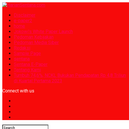
Disclaimer
e-paper2
home
Jokowi’s White Paper Launch
Pedoman Kebijakan
Pedoman Media Siber
Redaksi
Sample Page
sentana
Sentana E-Paper
Tentang Kami
Tumbuh 74,6%, NCKL Bukukan Pendapatan Rp 4,8 Triliun
di Kuartal Pertama 2023
Connect with us