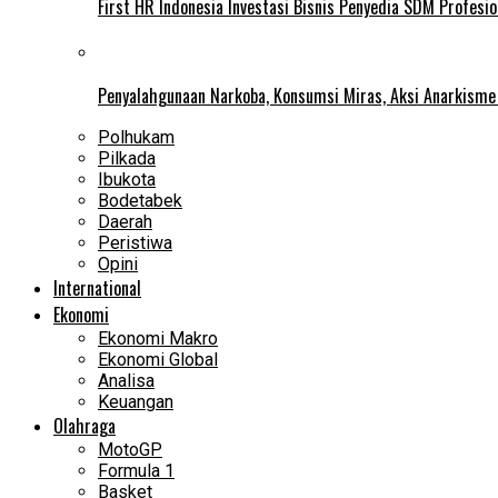
First HR Indonesia Investasi Bisnis Penyedia SDM Profesio
Penyalahgunaan Narkoba, Konsumsi Miras, Aksi Anarkism
Polhukam
Pilkada
Ibukota
Bodetabek
Daerah
Peristiwa
Opini
International
Ekonomi
Ekonomi Makro
Ekonomi Global
Analisa
Keuangan
Olahraga
MotoGP
Formula 1
Basket