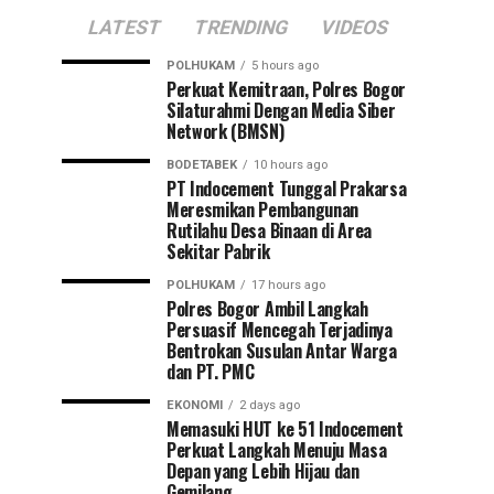
LATEST
TRENDING
VIDEOS
POLHUKAM
5 hours ago
Perkuat Kemitraan, Polres Bogor
Silaturahmi Dengan Media Siber
Network (BMSN)
BODETABEK
10 hours ago
PT Indocement Tunggal Prakarsa
Meresmikan Pembangunan
Rutilahu Desa Binaan di Area
Sekitar Pabrik
POLHUKAM
17 hours ago
Polres Bogor Ambil Langkah
Persuasif Mencegah Terjadinya
Bentrokan Susulan Antar Warga
dan PT. PMC
EKONOMI
2 days ago
Memasuki HUT ke 51 Indocement
Perkuat Langkah Menuju Masa
Depan yang Lebih Hijau dan
Gemilang