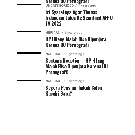
Karena UU Pornografi
UNCATEGORIZED
4 years ago
Ini Syaratnya Agar Timnas
Indonesia Lolos Ke Semifinal AFF U
19 2022
HIBURAN
6 years ago
HP Hilang Malah Bisa Dipenjara
Karena UU Pornografi
NASIONAL
6 years ago
Sentana Reaction – HP Hilang
Malah Bisa Dipenjara Karena UU
Pornografi!
NASIONAL
6 years ago
Segera Pensiun, Inikah Calon
Kapolri Baru?