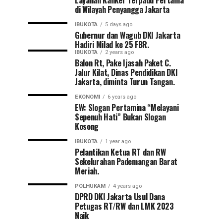
Layanan Kanker Terpadu Pertama
di Wilayah Penyangga Jakarta
IBUKOTA
5 days ago
Gubernur dan Wagub DKI Jakarta
Hadiri Milad ke 25 FBR.
IBUKOTA
2 years ago
Balon Rt, Pake Ijasah Paket C.
Jalur Kilat, Dinas Pendidikan DKI
Jakarta, diminta Turun Tangan.
EKONOMI
6 years ago
EW: Slogan Pertamina “Melayani
Sepenuh Hati” Bukan Slogan
Kosong
IBUKOTA
1 year ago
Pelantikan Ketua RT dan RW
Sekelurahan Pademangan Barat
Meriah.
POLHUKAM
4 years ago
DPRD DKI Jakarta Usul Dana
Petugas RT/RW dan LMK 2023
Naik