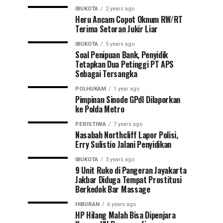
IBUKOTA
2 years ago
Heru Ancam Copot Oknum RW/RT
Terima Setoran Jukir Liar
IBUKOTA
5 years ago
Soal Penipuan Bank, Penyidik
Tetapkan Dua Petinggi PT APS
Sebagai Tersangka
POLHUKAM
1 year ago
Pimpinan Sinode GPdI Dilaporkan
ke Polda Metro
PERISTIWA
7 years ago
Nasabah Northcliff Lapor Polisi,
Erry Sulistio Jalani Penyidikan
IBUKOTA
3 years ago
9 Unit Ruko di Pangeran Jayakarta
Jakbar Diduga Tempat Prostitusi
Berkedok Bar Massage
HIBURAN
6 years ago
HP Hilang Malah Bisa Dipenjara