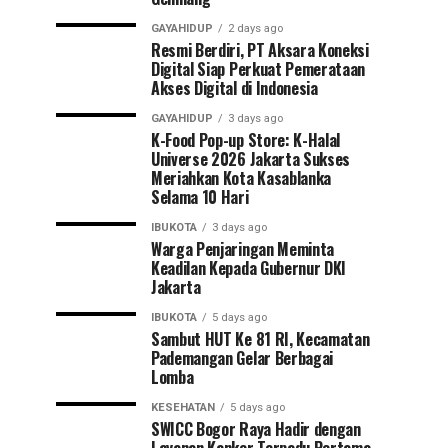
GAYAHIDUP
2 days ago
Resmi Berdiri, PT Aksara Koneksi
Digital Siap Perkuat Pemerataan
Akses Digital di Indonesia
GAYAHIDUP
3 days ago
K-Food Pop-up Store: K-Halal
Universe 2026 Jakarta Sukses
Meriahkan Kota Kasablanka
Selama 10 Hari
IBUKOTA
3 days ago
Warga Penjaringan Meminta
Keadilan Kepada Gubernur DKI
Jakarta
IBUKOTA
5 days ago
Sambut HUT Ke 81 RI, Kecamatan
Pademangan Gelar Berbagai
Lomba
KESEHATAN
5 days ago
SWICC Bogor Raya Hadir dengan