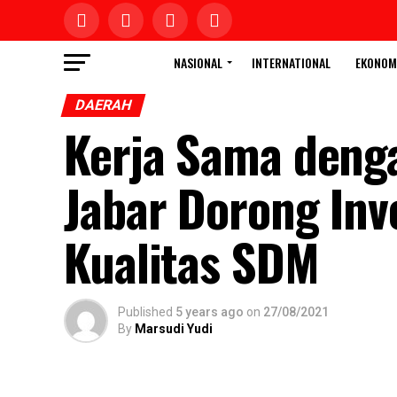
NASIONAL
INTERNATIONAL
EKONOM
DAERAH
Kerja Sama den
Jabar Dorong Inv
Kualitas SDM
Published
5 years ago
on
27/08/2021
By
Marsudi Yudi