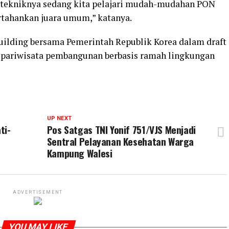
k-tekniknya sedang kita pelajari mudah-mudahan PON
rtahankan juara umum,” katanya.
uilding bersama Pemerintah Republik Korea dalam draft
i pariwisata pembangunan berbasis ramah lingkungan
UP NEXT
ti-
Pos Satgas TNI Yonif 751/VJS Menjadi
Sentral Pelayanan Kesehatan Warga
Kampung Walesi
ADVERTISEMENT
YOU MAY LIKE