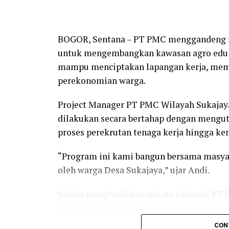
BOGOR, Sentana – PT PMC menggandeng m
untuk mengembangkan kawasan agro edu w
mampu menciptakan lapangan kerja, me
perekonomian warga.
Project Manager PT PMC Wilayah Sukaja
dilakukan secara bertahap dengan mengut
proses perekrutan tenaga kerja hingga ke
“Program ini kami bangun bersama masyar
oleh warga Desa Sukajaya,” ujar Andi.
Selain menghadirkan wisata edukasi, PT
komoditas pertanian, seperti tanaman bua
pertanian modern untuk menarik minat g
CON