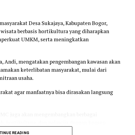
asyarakat Desa Sukajaya, Kabupaten Bogor,
isata berbasis hortikultura yang diharapkan
mperkuat UMKM, serta meningkatkan
ya, Andi, mengatakan pengembangan kawasan akan
amakan keterlibatan masyarakat, mulai dari
mitraan usaha.
akat agar manfaatnya bisa dirasakan langsung
 PMC juga akan mengembangkan berbagai
h, hortikultura, dan palawija dengan konsep
enerasi muda.
TINUE READING