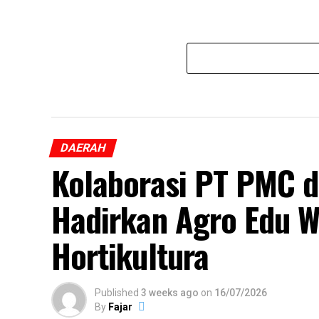
DAERAH
Kolaborasi PT PMC 
Hadirkan Agro Edu W
Hortikultura
Published
3 weeks ago
on
16/07/2026
By
Fajar