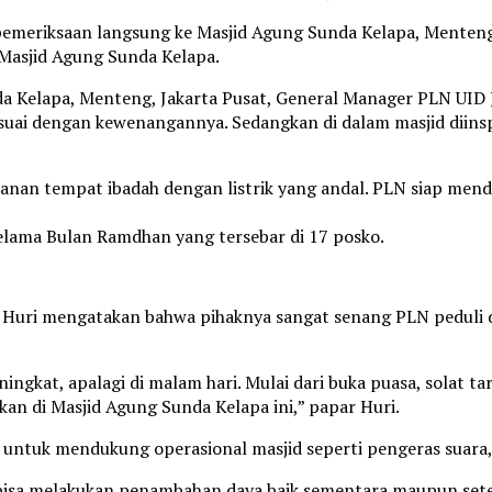
emeriksaan langsung ke Masjid Agung Sunda Kelapa, Menteng, 
Masjid Agung Sunda Kelapa.
 Kelapa, Menteng, Jakarta Pusat, General Manager PLN UID J
sesuai dengan kewenangannya. Sedangkan di dalam masjid diins
manan tempat ibadah dengan listrik yang andal. PLN siap m
selama Bulan Ramdhan yang tersebar di 17 posko.
Huri mengatakan bahwa pihaknya sangat senang PLN peduli da
ingkat, apalagi di malam hari. Mulai dari buka puasa, solat ta
an di Masjid Agung Sunda Kelapa ini,” papar Huri.
g untuk mendukung operasional masjid seperti pengeras suara
ng bisa melakukan penambahan daya baik sementara maupun se