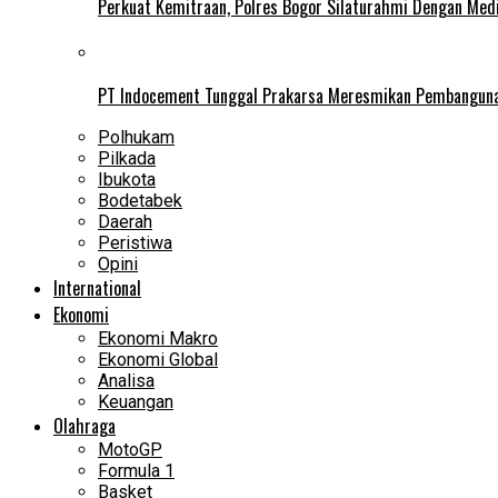
Perkuat Kemitraan, Polres Bogor Silaturahmi Dengan Med
PT Indocement Tunggal Prakarsa Meresmikan Pembangunan 
Polhukam
Pilkada
Ibukota
Bodetabek
Daerah
Peristiwa
Opini
International
Ekonomi
Ekonomi Makro
Ekonomi Global
Analisa
Keuangan
Olahraga
MotoGP
Formula 1
Basket