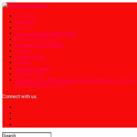
Disclaimer
e-paper2
home
Jokowi’s White Paper Launch
Pedoman Kebijakan
Pedoman Media Siber
Redaksi
Sample Page
sentana
Sentana E-Paper
Tentang Kami
Tumbuh 74,6%, NCKL Bukukan Pendapatan Rp 4,8 Triliun
di Kuartal Pertama 2023
Connect with us