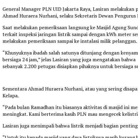
General Manager PLN UID Jakarta Raya, Lasiran melakukan p
Ahmad Huraera Nurhani, selaku Sekretaris Dewan Pengurus 
Saat melakukan pemeriksaan langsung ke Masjid Agung Sunda
terkait inspeksi jaringan listrik sampai dengan kWh meter 
melakukan pemeriksaan sampai ke instalasi milik pelanggan.
“Khusyuknya ibadah salah satunya ditunjang dengan kenya
bersiaga 24 jam,” jelas Lasiran yang juga mengatakan bahwa
sebanyak 2.200 petugas disiapkan pihaknya untuk bersiaga 
Sementara Ahmad Huraera Nurhani, atau yang sering disapa 
Kelapa.
“Pada bulan Ramadhan itu biasanya aktivitas di masjid ini men
meningkat. Kami berterima kasih PLN mau mengecek kelistrik
Lasiran juga menimpali bahwa listrik menjadi bagian pentin
“Untuk itu kepada masjid yang daya listriknya masih kura