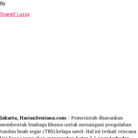
By
Syarief Lussy
Jakarta, HarianSentana.com
– Pemerintah disarankan
membentuk lembaga khusus untuk menangani pengolahan
tandan buah segar (TBS) kelapa sawit. Hal ini terkait rencana
Uni Eropa yang akan menerapkan batas 2,5 ppm terhadap