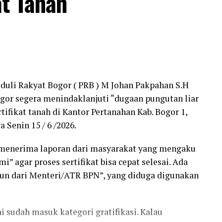
at Tanah
nta agar PT PMC untuk sementara waktu tidak
tar 7,2 hektare yang saat ini diklaim oleh warga
 lebih lanjut terkait penyelesaian persoalan
C menyatakan menghormati proses yang sedang
 perusahaan juga meminta agar lembaga tersebut
 terhadap berbagai pihak yang diduga terlibat
duli Rakyat Bogor ( PRB ) M Johan Pakpahan S.H
a.
or segera menindaklanjuti “dugaan pungutan liar
tifikat tanah di Kantor Pertanahan Kab. Bogor 1,
 terdapat pihak-pihak yang diduga berperan
a Senin 15 / 6 /2026.
 yang diduga memengaruhi dan mengajak warga
T PMC.
menerima laporan dari masyarakat yang mengaku
” agar proses sertifikat bisa cepat selesai. Ada
estigasi keberadaan pihak-pihak yang diduga
run dari Menteri/ATR BPN”, yang diduga digunakan
iduga memanfaatkan masyarakat dalam persoalan
at dari klaim penggarapan semata, tetapi juga harus
anah,” kata Ruben.
i sudah masuk kategori gratifikasi. Kalau