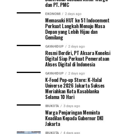
dan PT. PMC
EKONOMI
2 days ago
Memasuki HUT ke 51 Indocement
Perkuat Langkah Menuju Masa
Depan yang Lebih Hijau dan
Gemilang
GAYAHIDUP
2 days ago
Resmi Berdiri, PT Aksara Koneksi
Digital Siap Perkuat Pemerataan
Akses Digital di Indonesia
GAYAHIDUP
2 days ago
K-Food Pop-up Store: K-Halal
Universe 2026 Jakarta Sukses
Meriahkan Kota Kasablanka
Selama 10 Hari
IBUKOTA
3 days ago
Warga Penjaringan Meminta
Keadilan Kepada Gubernur DKI
Jakarta
IBUKOTA
4 days ago