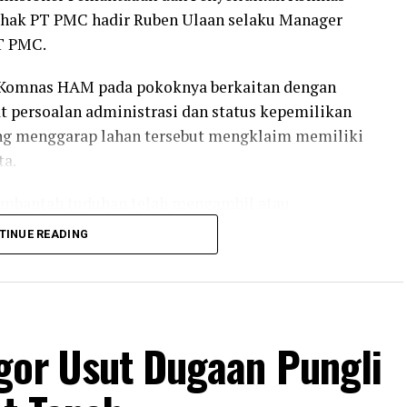
 pihak PT PMC hadir Ruben Ulaan selaku Manager
T PMC.
 Komnas HAM pada pokoknya berkaitan dengan
t persoalan administrasi dan status kepemilikan
ang menggarap lahan tersebut mengklaim memiliki
ta.
embantah tuduhan telah mengambil atau
nurut PT PMC, seluruh aktivitas perusahaan
TINUE READING
asar hukum berupa Sertifikat Hak Guna Bangunan
nahan Nasional (BPN) sejak tahun 1997.
ngambil tanah yang digarap warga. Perusahaan
as tanah yang sah berupa SHGB yang telah
gor Usut Dugaan Pungli
Ruben Ulaan dalam pertemuan tersebut.