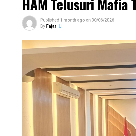
HAM Telusuri Mafia 
Published
1 month ago
on
30/06/2026
By
Fajar