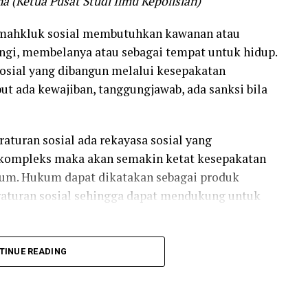
a (Ketua Pusat Studi Ilmu Kepolisian)
 mahkluk sosial membutuhkan kawanan atau
gi, membelanya atau sebagai tempat untuk hidup.
sosial yang dibangun melalui kesepakatan
ut ada kewajiban, tanggungjawab, ada sanksi bila
aturan sosial ada rekayasa sosial yang
 kompleks maka akan semakin ketat kesepakatan
kum. Hukum dapat dikatakan sebagai produk
raturan sosial sehingga dapat mendukung untuk
 akuntabilitasnya. Di situlah hukum menjadi
TINUE READING
kepatuhan hukum bagi masyarakatnya menjadi
negak hukum dalam menegakan hukum menjadi
atan pilar kedaulatan suatu negara.