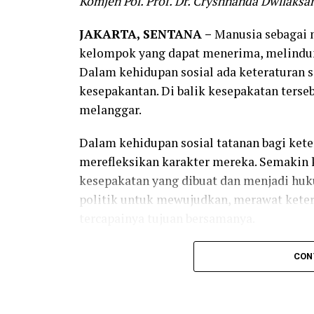
Komjen Pol. Prof. Dr. Cryshnanda Dwilaksan
JAKARTA, SENTANA –
Manusia sebagai
kelompok yang dapat menerima, melindun
Dalam kehidupan sosial ada keteraturan 
kesepakantan. Di balik kesepakatan terseb
melanggar.
Dalam kehidupan sosial tatanan bagi keter
merefleksikan karakter mereka. Semakin
kesepakatan yang dibuat dan menjadi hu
politik untuk mewujudkan, merawat kete
tercapainya tujuan bersamanya.
Di dalam hukum ada sistem penegakannya,
CON
refleksi atas suatu peradaban. Tingkat 
bagian dari budaya bangsa. Kualitas pe
refleksi hidupnya hukum dan menjadi keku