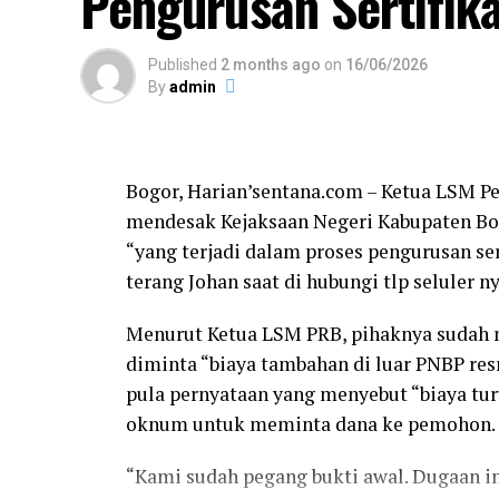
Pengurusan Sertifik
Dalam kesempatan itu, Komnas HAM memi
melakukan kegiatan pada lahan seluas seki
penggarap, sambil menunggu perkembangan
Published
2 months ago
on
16/06/2026
By
admin
tersebut.
Menanggapi permintaan tersebut, PT PM
dilakukan Komnas HAM. Namun demikian,
melakukan penelusuran secara menyeluruh
Bogor, Harian’sentana.com – Ketua LSM Pe
dalam konflik pertanahan di Desa Sukajay
mendesak Kejaksaan Negeri Kabupaten Bog
“yang terjadi dalam proses pengurusan ser
Menurut Ruben Ulaan, di wilayah tersebut
terang Johan saat di hubungi tlp seluler ny
sebagai mafia tanah atau broker (biong)
untuk melakukan perlawanan terhadap P
Menurut Ketua LSM PRB, pihaknya sudah 
diminta “biaya tambahan di luar PNBP resmi
“Kami berharap Komnas HAM juga menginv
pula pernyataan yang menyebut “biaya tu
menjadi mafia tanah atau broker yang d
oknum untuk meminta dana ke pemohon.
ini. Persoalan ini tidak boleh hanya dilih
memperhatikan aspek legalitas hak atas t
“Kami sudah pegang bukti awal. Dugaan in