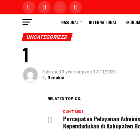
NASIONAL
INTERNATIONAL
EKONOM
UNCATEGORIZED
1
Published
3 years ago
on
17/11/2023
By
Redaksi
RELATED TOPICS:
DON'T MISS
Percepatan Pelayanan Adminis
Kependudukan di Kabupaten B