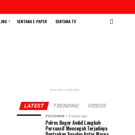
LING
SENTANA E-PAPER
SENTANA TV
ADVERTISEMENT
LATEST
TRENDING
VIDEOS
POLHUKAM
6 hours ago
Polres Bogor Ambil Langkah
Persuasif Mencegah Terjadinya
Bentrokan Susulan Antar Warga