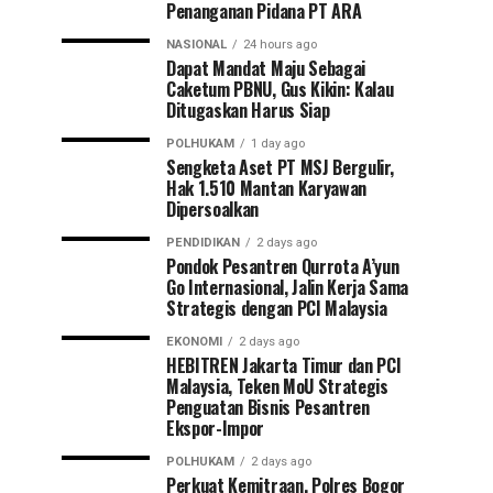
Penanganan Pidana PT ARA
NASIONAL
24 hours ago
Dapat Mandat Maju Sebagai
Caketum PBNU, Gus Kikin: Kalau
Ditugaskan Harus Siap
POLHUKAM
1 day ago
Sengketa Aset PT MSJ Bergulir,
Hak 1.510 Mantan Karyawan
Dipersoalkan
PENDIDIKAN
2 days ago
Pondok Pesantren Qurrota A’yun
Go Internasional, Jalin Kerja Sama
Strategis dengan PCI Malaysia
EKONOMI
2 days ago
HEBITREN Jakarta Timur dan PCI
Malaysia, Teken MoU Strategis
Penguatan Bisnis Pesantren
Ekspor-Impor
POLHUKAM
2 days ago
Perkuat Kemitraan, Polres Bogor