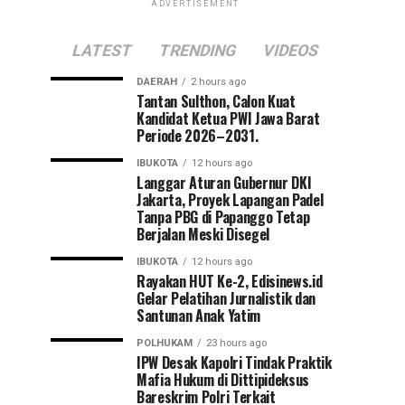
ADVERTISEMENT
LATEST
TRENDING
VIDEOS
DAERAH
2 hours ago
Tantan Sulthon, Calon Kuat
Kandidat Ketua PWI Jawa Barat
Periode 2026–2031.
IBUKOTA
12 hours ago
Langgar Aturan Gubernur DKI
Jakarta, Proyek Lapangan Padel
Tanpa PBG di Papanggo Tetap
Berjalan Meski Disegel
IBUKOTA
12 hours ago
Rayakan HUT Ke-2, Edisinews.id
Gelar Pelatihan Jurnalistik dan
Santunan Anak Yatim
POLHUKAM
23 hours ago
IPW Desak Kapolri Tindak Praktik
Mafia Hukum di Dittipideksus
Bareskrim Polri Terkait