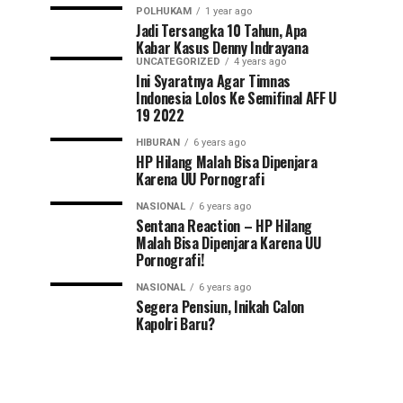
POLHUKAM
1 year ago
Jadi Tersangka 10 Tahun, Apa
Kabar Kasus Denny Indrayana
UNCATEGORIZED
4 years ago
Ini Syaratnya Agar Timnas
Indonesia Lolos Ke Semifinal AFF U
19 2022
HIBURAN
6 years ago
HP Hilang Malah Bisa Dipenjara
Karena UU Pornografi
NASIONAL
6 years ago
Sentana Reaction – HP Hilang
Malah Bisa Dipenjara Karena UU
Pornografi!
NASIONAL
6 years ago
Segera Pensiun, Inikah Calon
Kapolri Baru?