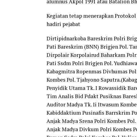
alumnus Akpol 1991 atau Batalion Bh
Kegiatan tetap menerapkan Protokol 
hadiri pejabat
Dirtipidnarkoba Bareskrim Polri Brigje
Pati Bareskrim (BNN) Brigjen Pol. Tant
Dirpolair Korpolairud Baharkam Polri 
Pati Ssdm Polri Brigjen Pol. Yudhiawan
Kabagmitra Ropenmas Divhumas Polri
Kombes Pol. Tjahyono Saputra.(Kabag
Penyidik Utama Tk. I Rowassidik Bar
Tim Analis Bid Pdakt Pusiknas Bares
Auditor Madya Tk. Ii Itwasum Kombe
Kabiddaktium Pusinafis Barrskrim Pol
Anjak Madya Srena Polri Kombes Pol
Anjak Madya Divkum Polri Kombes Po