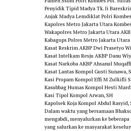
Pamen Ssdm Polri Kombes Pol. Yulias, 
Penyidik Tipid Madya Tk. Ii Bareskri
Anjak Madya Lemdiklat Polri Kombes
Kapolres Metro Jakarta Utara Kombes
Wakapolres Metro Jakarta Utara AKBP 
Kabagops Polres Metro Jakarta Utara
Kasat Reskrim AKBP Dwi Prasetyo Wi
Kasat Intelkam Resju AKBP Danu Wiy
Kasat Narkoba AKBP Ahsanul Muqaff
Kasat Lantas Kompol Gusti Sunawa, S
Kasi Propam Kompol Effi M Zulkifli 
Kasubbag Humas Kompol Hesti Mard
Kasi Tipol Kompol Arwan, SH
Kapolsek Koja Kompol Abdul Rasyid,
Dalam waktu yang bersamaan Bhakso
mengabdi, menyalurkan ke beberapa t
yang salurkan ke masyarakat keseluruh