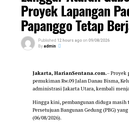
Proyek Lapangan Pad
Papanggo Tetap Berj
Published
12 hours ago
on
09/08/2026
By
admin
Jakarta, HarianSentana.com.
– Proyek 
pemukiman Rw.09 Jalan Danau Bisma, Kel
administrasi Jakarta Utara, kembali menja
Hingga kini, pembangunan diduga masih 
Persetujuan Bangunan Gedung (PBG) yang 
(06/08/2026).