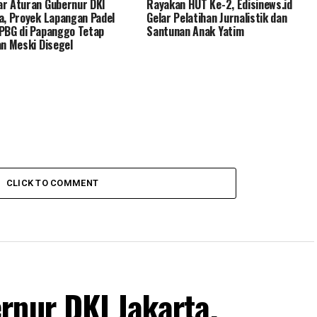
r Aturan Gubernur DKI
Rayakan HUT Ke-2, Edisinews.id
a, Proyek Lapangan Padel
Gelar Pelatihan Jurnalistik dan
PBG di Papanggo Tetap
Santunan Anak Yatim
an Meski Disegel
CLICK TO COMMENT
rnur DKI Jakarta,