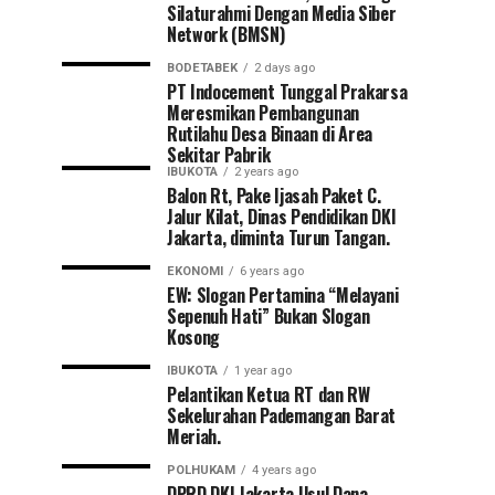
Silaturahmi Dengan Media Siber
Network (BMSN)
BODETABEK
2 days ago
PT Indocement Tunggal Prakarsa
Meresmikan Pembangunan
Rutilahu Desa Binaan di Area
Sekitar Pabrik
IBUKOTA
2 years ago
Balon Rt, Pake Ijasah Paket C.
Jalur Kilat, Dinas Pendidikan DKI
Jakarta, diminta Turun Tangan.
EKONOMI
6 years ago
EW: Slogan Pertamina “Melayani
Sepenuh Hati” Bukan Slogan
Kosong
IBUKOTA
1 year ago
Pelantikan Ketua RT dan RW
Sekelurahan Pademangan Barat
Meriah.
POLHUKAM
4 years ago
DPRD DKI Jakarta Usul Dana