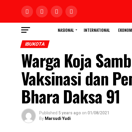
NASIONAL
INTERNATIONAL
EKONOM
IBUKOTA
Warga Koja Samb
Vaksinasi dan Pe
Bhara Daksa 91
Published
5 years ago
on
01/08/2021
By
Marsudi Yudi