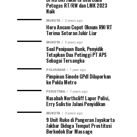
Petugas RT/RW dan LMK 2023
Naik
IBUKOTA
2 years ago
Heru Ancam Copot Oknum RW/RT
Terima Setoran Jukir Liar
IBUKOTA
5 years ago
Soal Penipuan Bank, Penyidik
Tetapkan Dua Petinggi PT APS
Sebagai Tersangka
POLHUKAM
1 year ago
Pimpinan Sinode GPdI Dilaporkan
ke Polda Metro
PERISTIWA
7 years ago
Nasabah Northcliff Lapor Polisi,
Erry Sulistio Jalani Penyidikan
IBUKOTA
3 years ago
9 Unit Ruko di Pangeran Jayakarta
Jakbar Diduga Tempat Prostitusi
Berkedok Bar Massage