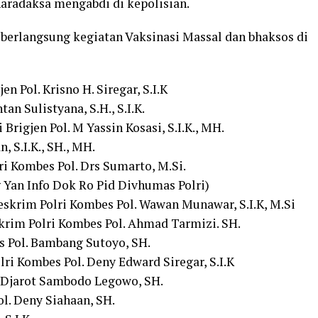
aradaksa mengabdi di kepolisian.
berlangsung kegiatan Vaksinasi Massal dan bhaksos di
n Pol. Krisno H. Siregar, S.I.K
an Sulistyana, S.H., S.I.K.
Brigjen Pol. M Yassin Kosasi, S.I.K., MH.
, S.I.K., SH., MH.
 Kombes Pol. Drs Sumarto, M.Si.
 Yan Info Dok Ro Pid Divhumas Polri)
eskrim Polri Kombes Pol. Wawan Munawar, S.I.K, M.Si
krim Polri Kombes Pol. Ahmad Tarmizi. SH.
s Pol. Bambang Sutoyo, SH.
ri Kombes Pol. Deny Edward Siregar, S.I.K
. Djarot Sambodo Legowo, SH.
l. Deny Siahaan, SH.