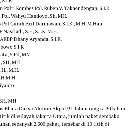
S.I.K..
m Polri Kombes Pol. Ruben V. Takaendengan, S.I.K.
 Pol. Wahyu Handoyo, Sh, MH.
 Pol Guruh Arif Darmawan, S.I.K., M.H. M.Han
Nasriadi, S.H, S.I.K, M.H.
 AKBP Dhany Aryanda, S.I.K.
bowo S.I.K
ata, S.Pd, MM.
i, SH, MH
.H., M.H.
S.H M.H
iyanto
 SH, MH
s Bhara Daksa Alumni Akpol 91 dalam rangka 30 tahun
itik di wilayah Jakarta Utara, jumlah paket sembako
an sebanyak 2.300 paket, tersebar di 10 titik di