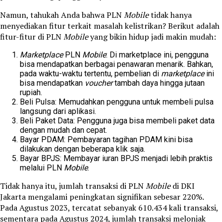
Namun, tahukah Anda bahwa PLN
Mobile
tidak hanya
menyediakan fitur terkait masalah kelistrikan? Berikut adalah
fitur-fitur di PLN
Mobile
yang bikin hidup jadi makin mudah:
Marketplace
PLN
Mobile
: Di marketplace ini, pengguna
bisa mendapatkan berbagai penawaran menarik. Bahkan,
pada waktu-waktu tertentu, pembelian di
marketplace
ini
bisa mendapatkan
voucher
tambah daya hingga jutaan
rupiah.
Beli Pulsa: Memudahkan pengguna untuk membeli pulsa
langsung dari aplikasi.
Beli Paket Data: Pengguna juga bisa membeli paket data
dengan mudah dan cepat.
Bayar PDAM: Pembayaran tagihan PDAM kini bisa
dilakukan dengan beberapa klik saja.
Bayar BPJS: Membayar iuran BPJS menjadi lebih praktis
melalui PLN
Mobile
.
Tidak hanya itu, jumlah transaksi di PLN
Mobile
di DKI
Jakarta mengalami peningkatan signifikan sebesar 220%.
Pada Agustus 2023, tercatat sebanyak 610.434 kali transaksi,
sementara pada Agustus 2024, jumlah transaksi melonjak