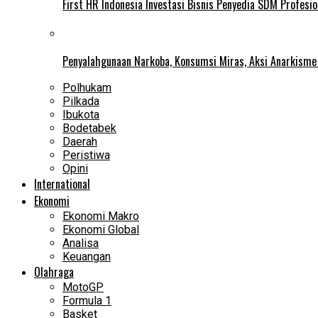
First HR Indonesia Investasi Bisnis Penyedia SDM Profesio
Penyalahgunaan Narkoba, Konsumsi Miras, Aksi Anarkism
Polhukam
Pilkada
Ibukota
Bodetabek
Daerah
Peristiwa
Opini
International
Ekonomi
Ekonomi Makro
Ekonomi Global
Analisa
Keuangan
Olahraga
MotoGP
Formula 1
Basket