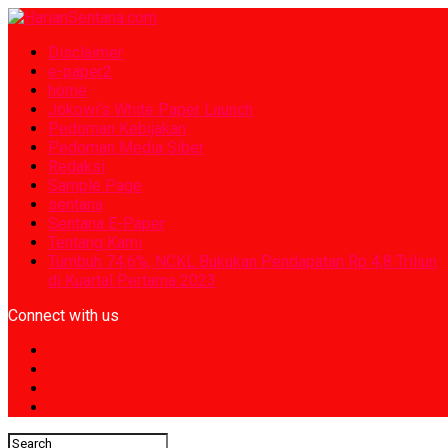
Disclaimer
e-paper2
home
Jokowi’s White Paper Launch
Pedoman Kebijakan
Pedoman Media Siber
Redaksi
Sample Page
sentana
Sentana E-Paper
Tentang Kami
Tumbuh 74,6%, NCKL Bukukan Pendapatan Rp 4,8 Triliun
di Kuartal Pertama 2023
Connect with us