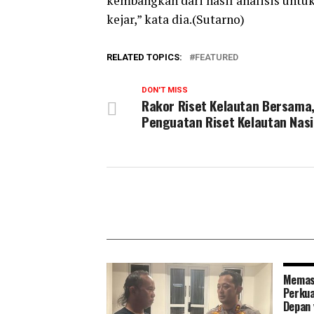
kembangkan dari hasil analisis untu
kejar,” kata dia.(Sutarno)
RELATED TOPICS:
FEATURED
DON'T MISS
Rakor Riset Kelautan Bersama
Penguatan Riset Kelautan Nasi
Memas
Perkua
Depan 