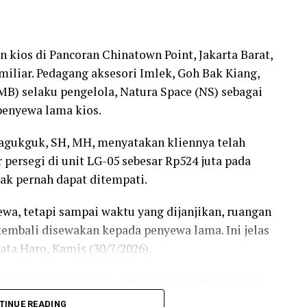
an tidak melakukan tindakan yang dapat
pokok persoalan harus diselesaikan melalui jalur
ios di Pancoran Chinatown Point, Jakarta Barat,
ng berpotensi menimbulkan konflik terbuka.
miliar. Pedagang aksesori Imlek, Goh Bak Kiang,
) selaku pengelola, Natura Space (NS) sebagai
uk sama-sama menahan diri. Silakan
penyewa lama kios.
ya – upaya hukum terkait keabsahan legalitas
a dengan PT PMC. Sebelum ada kepastian hukum
agukguk, SH, MH, menyatakan kliennya telah
rsebut, jangan ada tindakan yang dapat memicu
 persegi di unit LG-05 sebesar Rp524 juta pada
dak pernah dapat ditempati.
pada pihak PT PMC agar tidak memaksakan
wa, tetapi sampai waktu yang dijanjikan, ruangan
a melibatkan kelompok tertentu yang justru dapat
 kembali disewakan kepada penyewa lama. Ini jelas
a Haro, Kamis (30/7/2026).
kukan kegiatan, apalagi dengan mengerahkan
 menyewa kios selama empat tahun dengan janji
 memperkeruh keadaan. Semua harus menunggu
 pembayaran dilakukan, ternyata masa sewa baru
TINUE READING