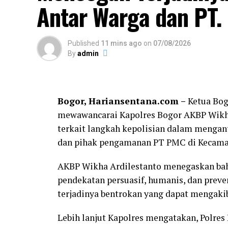
Antar Warga dan PT
Published
11 mins ago
on
07/08/2026
By
admin
Bogor, Hariansentana.com –
Ketua Bog
mewawancarai Kapolres Bogor AKBP Wikha Ar
terkait langkah kepolisian dalam mengant
dan pihak pengamanan PT PMC di Kecamat
AKBP Wikha Ardilestanto menegaskan ba
pendekatan persuasif, humanis, dan prev
terjadinya bentrokan yang dapat mengaki
Lebih lanjut Kapolres mengatakan, Polre