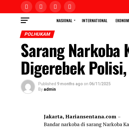
NASIONAL
INTERNATIONAL
EKONOM
POLHUKAM
Sarang Narkoba 
Digerebek Polisi
Published
9 months ago
on
06/11/2025
By
admin
Jakarta, Hariansentana.com
–
Bandar narkoba di sarang Narkoba Ka