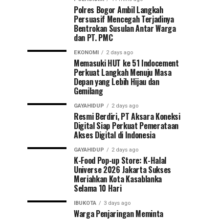
Polres Bogor Ambil Langkah
Persuasif Mencegah Terjadinya
Bentrokan Susulan Antar Warga
dan PT. PMC
EKONOMI
2 days ago
Memasuki HUT ke 51 Indocement
Perkuat Langkah Menuju Masa
Depan yang Lebih Hijau dan
Gemilang
GAYAHIDUP
2 days ago
Resmi Berdiri, PT Aksara Koneksi
Digital Siap Perkuat Pemerataan
Akses Digital di Indonesia
GAYAHIDUP
2 days ago
K-Food Pop-up Store: K-Halal
Universe 2026 Jakarta Sukses
Meriahkan Kota Kasablanka
Selama 10 Hari
IBUKOTA
3 days ago
Warga Penjaringan Meminta