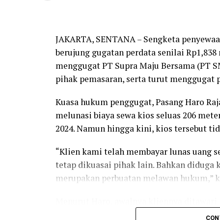
seluruh pihak agar dapat menahan diri d
memperburuk situasi.
Lebih lanjut sengketa lahan yang menjadi 
JAKARTA, SENTANA – Sengketa penyewaan k
hukum dan mediasi, bukan dengan aksi ya
berujung gugatan perdata senilai Rp1,838 
menggugat PT Supra Maju Bersama (PT SMB
“Kami menghimbau kedua belah pihak unt
pihak pemasaran, serta turut menggugat 
mengedepankan mediasi dan menempuh upa
tanah yang dipermasalahkan antara warg
Kuasa hukum penggugat, Pasang Haro Raj
mengenai siapa yang berhak atas lahan te
melunasi biaya sewa kios seluas 206 meter
bentrokan kembali,” tegasnya.
2024. Namun hingga kini, kios tersebut ti
Kapolres juga memberikan peringatan ke
“Klien kami telah membayar lunas uang se
kegiatan di lokasi sengketa, terlebih jik
tetap dikuasai pihak lain. Bahkan diduga
memperkeruh suasana.
merupakan perbuatan melawan hukum,” kat
“Dari PT PMC juga tidak boleh asal mela
Menurut Haro, awalnya kliennya ditawari
ormas atau pihak-pihak lain yang dapat
dapat ditempati pada akhir 2024. Setelah
CON