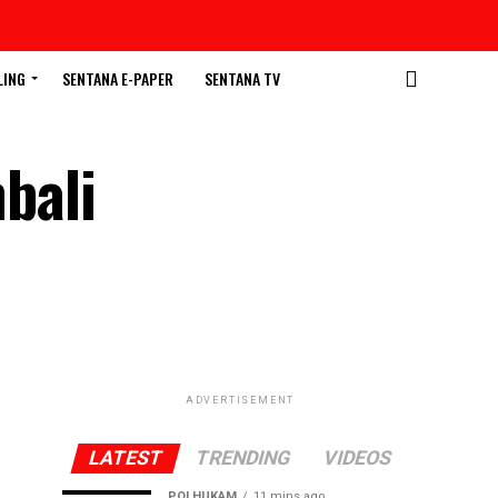
LING
SENTANA E-PAPER
SENTANA TV
bali
ADVERTISEMENT
LATEST
TRENDING
VIDEOS
POLHUKAM
11 mins ago