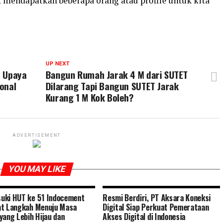
k mendapatkan beberapa orang atau profile untuk kita
UP NEXT
, Upaya
Bangun Rumah Jarak 4 M dari SUTET
onal
Dilarang Tapi Bangun SUTET Jarak
Kurang 1 M Kok Boleh?
ADVERTISEMENT
YOU MAY LIKE
uki HUT ke 51 Indocement
Resmi Berdiri, PT Aksara Koneksi
t Langkah Menuju Masa
Digital Siap Perkuat Pemerataan
yang Lebih Hijau dan
Akses Digital di Indonesia