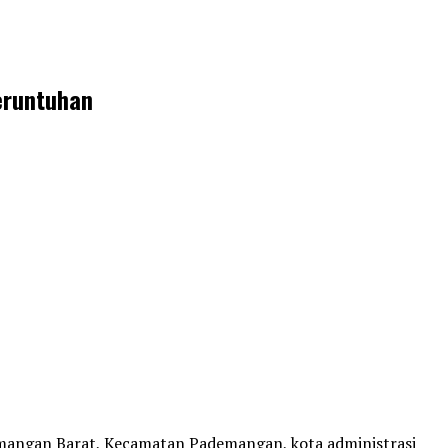
eruntuhan
emangan Barat, Kecamatan Pademangan, kota administrasi