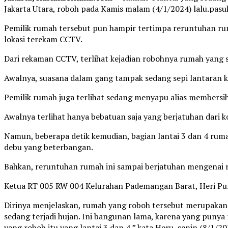
Jakarta Utara, roboh pada Kamis malam (4/1/2024) lalu.pasuk
Pemilik rumah tersebut pun hampir tertimpa reruntuhan ruma
lokasi terekam CCTV.
Dari rekaman CCTV, terlihat kejadian robohnya rumah yang se
Awalnya, suasana dalam gang tampak sedang sepi lantaran k
Pemilik rumah juga terlihat sedang menyapu alias membersi
Awalnya terlihat hanya bebatuan saja yang berjatuhan dari 
Namun, beberapa detik kemudian, bagian lantai 3 dan 4 ruma
debu yang beterbangan.
Bahkan, reruntuhan rumah ini sampai berjatuhan mengenai
Ketua RT 005 RW 004 Kelurahan Pademangan Barat, Heri P
Dirinya menjelaskan, rumah yang roboh tersebut merupakan
sedang terjadi hujan. Ini bangunan lama, karena yang punya r
yang roboh itu yang lantai 3 dan 4,” kata Heru, senin (8/1/20