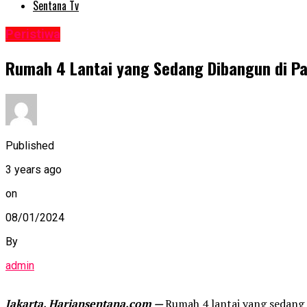
Sentana Tv
Peristiwa
Rumah 4 Lantai yang Sedang Dibangun di P
Published
3 years ago
on
08/01/2024
By
admin
Jakarta, Hariansentana.com —
Rumah 4 lantai yang sedang