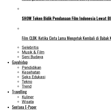
SHOW Token Bidik Pendanaan Film Indonesia Lewat Bl
Film CLBK: Ketika Cinta Lama Mengetuk Kembali di Babak 
Selebritis
Musik & Film
Seni Budaya
Gayahidup
Pendidikan
Kesehatan
Seks Edukasi
Tekno
Trend
Travelling
Kuliner
Wisata
Sentana E-Paper