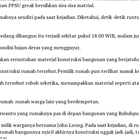
an PPSU gerak bersihkan sisa sisa matrial.
hnya sendiri pada saat kejadian. Diketahui, detik-detik runt
dang dibangun itu terjadi sekitar pukul 18.00 WIB, malam jum
ondisi hujan deras yang mengguyur.
hkan reruntuhan material konstruksi bangunan yang berjatuh
konstruksi rumah tersebut.Pemilik rumah pun terlihat masuk 
h tersebut roboh seketika, menampakkan material seperti ata
 rumah-rumah warga lain yang berdempetan.
urwanto yang rumahnya pas di depan bangunan yang Rubuhpu
 milik warganya bernama John Leong. Pada saat kejadian, d
umah bangunnya nyicil akhirnya konstruksi nggak jadi-jadi, ta
24).