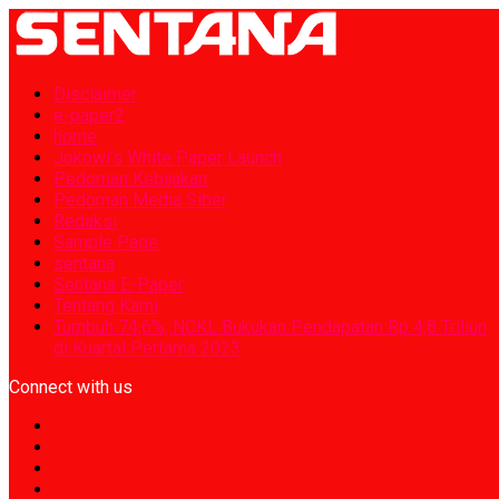
Disclaimer
e-paper2
home
Jokowi’s White Paper Launch
Pedoman Kebijakan
Pedoman Media Siber
Redaksi
Sample Page
sentana
Sentana E-Paper
Tentang Kami
Tumbuh 74,6%, NCKL Bukukan Pendapatan Rp 4,8 Triliun
di Kuartal Pertama 2023
Connect with us