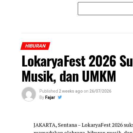
HIBURAN
LokaryaFest 2026 Su
Musik, dan UMKM
Published
2 weeks ago
on
26/07/2026
By
Fajar
JAKARTA, Sentana – LokaryaFest 2026 suk
memadukan olahraga, hiburan musik, dan