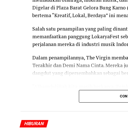
Digelar di Plaza Barat Gelora Bung Karno (
bertema “Kreatif, Lokal, Berdaya” ini men
Salah satu penampilan yang paling dinant
memanfaatkan panggung LokaryaFest seb
perjalanan mereka di industri musik Indo
Dalam penampilannya, The Virgin membaw
Terakhir dan Demi Nama Cinta. Mereka ju
dangdut yang dipersembahkan sebagai ben
“Alhamdulillah kita masih berkarya. Tuju
seperti ini keren karena bisa bertemu l
CON
olahraga dan UMKM,” ujar Mita.
Dara berharap LokaryaFest dapat terus 
musisi, komunitas, pelaku usaha, dan mas
HIBURAN