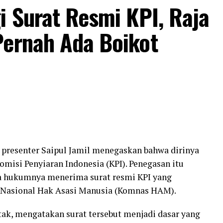
i Surat Resmi KPI, Raja
siasi dari Menteri Koordinator Pemberdayaan
Imin. Bahkan, ia sempat membaur bersama
Pernah Ada Boikot
in tampil.
presenter Saipul Jamil menegaskan bahwa dirinya
omisi Penyiaran Indonesia (KPI). Penegasan itu
sa hukumnya menerima surat resmi KPI yang
si Nasional Hak Asasi Manusia (Komnas HAM).
ak, mengatakan surat tersebut menjadi dasar yang