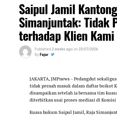
Saipul Jamil Kantong
Kemeriahan festival turut mendapat apre
Masyarakat Muhaimin Iskandar atau Cak 
Simanjuntak: Tidak 
penonton dan ikut bernyanyi saat The Virg
terhadap Klien Kami
Published
2 weeks ago
on
23/07/2026
By
Fajar
JAKARTA, JMPnews – Pedangdut sekaligus 
tidak pernah masuk dalam daftar boikot K
disampaikan setelah ia bersama tim kua
diterbitkan usai proses mediasi di Komi
Kuasa hukum Saipul Jamil, Raja Simanjunt