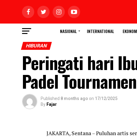
NASIONAL
INTERNATIONAL
EKONOM
HIBURAN
Peringati hari Ib
Padel Tournamen
Published
8 months ago
on
17/12/2025
By
Fajar
JAKARTA, Sentana – Puluhan artis ser