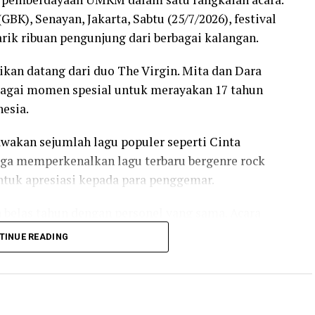
GBK), Senayan, Jakarta, Sabtu (25/7/2026), festival
arik ribuan pengunjung dari berbagai kalangan.
ikan datang dari duo The Virgin. Mita dan Dara
agai momen spesial untuk merayakan 17 tahun
nesia.
akan sejumlah lagu populer seperti Cinta
ga memperkenalkan lagu terbaru bergenre rock
tuk apresiasi kepada para penggemar.
h belas tahun dengan personel yang sama. Acara
angsung dengan penggemar, sekaligus mendukung
TINUE READING
menjadi agenda tahunan yang mempertemukan
yarakat dalam satu ruang kreatif.