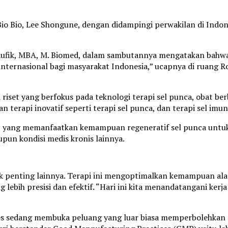
 Bio, Lee Shongune, dengan didampingi perwakilan di Indone
Taufik, MBA, M. Biomed, dalam sambutannya mengatakan bahwa,
ternasional bagi masyarakat Indonesia,” ucapnya di ruang R
iset yang berfokus pada teknologi terapi sel punca, obat ber
rapi inovatif seperti terapi sel punca, dan terapi sel imun,
a, yang memanfaatkan kemampuan regeneratif sel punca untuk 
pun kondisi medis kronis lainnya.
ek penting lainnya. Terapi ini mengoptimalkan kemampuan al
lebih presisi dan efektif. “Hari ini kita menandatangani k
s sedang membuka peluang yang luar biasa memperbolehkan ri