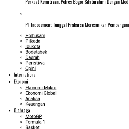
Perkuat Kemitraan, Polres Bogor Silaturahmi Dengan Med
PT Indocement Tunggal Prakarsa Meresmikan Pembangunan 
Polhukam
Pilkada
Ibukota
Bodetabek
Daerah
Peristiwa
Opini
International
Ekonomi
Ekonomi Makro
Ekonomi Global
Analisa
Keuangan
Olahraga
MotoGP
Formula 1
Basket