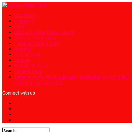
Disclaimer
e-paper2
home
Jokowi’s White Paper Launch
Pedoman Kebijakan
Pedoman Media Siber
Redaksi
Sample Page
sentana
Sentana E-Paper
Tentang Kami
Tumbuh 74,6%, NCKL Bukukan Pendapatan Rp 4,8 Triliun
di Kuartal Pertama 2023
Connect with us