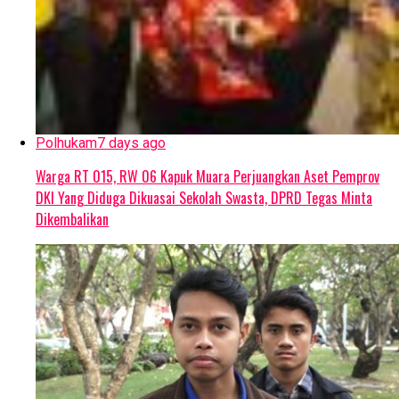
Polhukam
7 days ago
Warga RT 015, RW 06 Kapuk Muara Perjuangkan Aset Pemprov
DKI Yang Diduga Dikuasai Sekolah Swasta, DPRD Tegas Minta
Dikembalikan