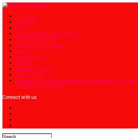
Disclaimer
e-paper2
home
Jokowi’s White Paper Launch
Pedoman Kebijakan
Pedoman Media Siber
Redaksi
Sample Page
sentana
Sentana E-Paper
Tentang Kami
Tumbuh 74,6%, NCKL Bukukan Pendapatan Rp 4,8 Triliun
di Kuartal Pertama 2023
Connect with us