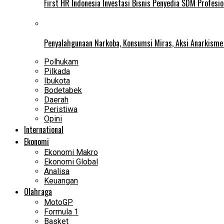
First HR Indonesia Investasi Bisnis Penyedia SDM Profesio
Penyalahgunaan Narkoba, Konsumsi Miras, Aksi Anarkism
Polhukam
Pilkada
Ibukota
Bodetabek
Daerah
Peristiwa
Opini
International
Ekonomi
Ekonomi Makro
Ekonomi Global
Analisa
Keuangan
Olahraga
MotoGP
Formula 1
Basket