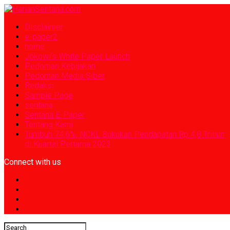
Disclaimer
e-paper2
home
Jokowi’s White Paper Launch
Pedoman Kebijakan
Pedoman Media Siber
Redaksi
Sample Page
sentana
Sentana E-Paper
Tentang Kami
Tumbuh 74,6%, NCKL Bukukan Pendapatan Rp 4,8 Triliun
di Kuartal Pertama 2023
Connect with us