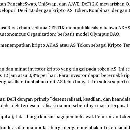
irkan PancakeSwap, UniSwap, dan AAVE. DeFi 2.0 mewariskan
elopori DeFi 4.0 dengan kripto AS Token. Kombinasi dengan
kasi Blockchain sedunia CERTIK mempublikasikan bahwa AKAS t
d Autonomous Organization) berbasis model Olympus DAO.
ga menempatkan kripto AKAS atau AS Token sebagai Kripto Ter
n dan minat investor kripto yang tinggi pada token AS. Ini
s 12 jam atau 0,8% per hari. Para investor dapat beternak kri
nghasilkan tambahan unit AS lebih banyak. Ini solusi seperti 
i DeFi dengan prinsip “desentralisasi, keadilan, dan keandala
olah-oleh terdesentralisasi namun sebetulnya masih terpusat
ital), tidak harga khusus bagi pembeli awal. Penerbitan toke
ditas dan manipulasi harga dengan membakar token Liquidity