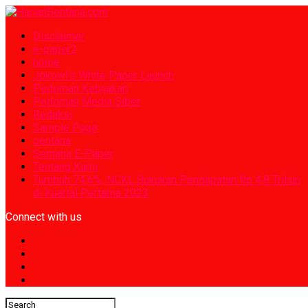
Disclaimer
e-paper2
home
Jokowi’s White Paper Launch
Pedoman Kebijakan
Pedoman Media Siber
Redaksi
Sample Page
sentana
Sentana E-Paper
Tentang Kami
Tumbuh 74,6%, NCKL Bukukan Pendapatan Rp 4,8 Triliun
di Kuartal Pertama 2023
Connect with us