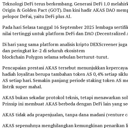
Teknologi DeFi terus berkembang. Generasi DeFi 1.0 melah
Origin & Golden Pact (GOT). Dan kini hadir AKAS DAO memp
pelopor DeFai, yaitu DeFi plus AI.
Pada hari Selasa tanggal 16 September 2025 lembaga sertifi
nilai tertinggi untuk platform DeFi dan DAO (Decentralize
Di hari yang sama platform analisis kripto DEXScreener ju
dan peringkat ke-2 di seluruh ekosistem
blockchain Polygon selama sebulan berturut-turut.
Pencapaian prestasi AKAS tersebut menunjukkan kepercayaa
hadiah loyalitas berupa tambahan token AS 0,4% setiap siklu
AS setiap hari. Semakin panjang periode staking token AS me
listrik super mahal.
AKAS bukan sekadar protokol teknis, tetapi menawarkan solus
Prinsip ini membuat AKAS berbeda dengan DeFi lain yang se
AKAS tidak ada prapenjualan, tanpa dana madani (venture cap
AKAS sepenuhnya menghilangkan kemungkinan penarikan likui