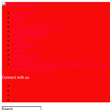
Disclaimer
e-paper2
home
Jokowi’s White Paper Launch
Pedoman Kebijakan
Pedoman Media Siber
Redaksi
Sample Page
sentana
Sentana E-Paper
Tentang Kami
Tumbuh 74,6%, NCKL Bukukan Pendapatan Rp 4,8 Triliun
di Kuartal Pertama 2023
Connect with us