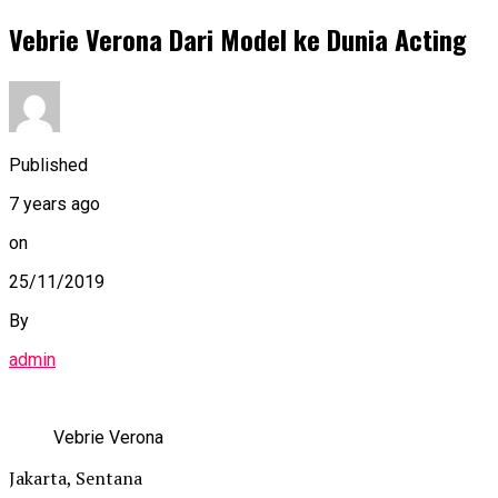
Vebrie Verona Dari Model ke Dunia Acting
Published
7 years ago
on
25/11/2019
By
admin
Vebrie Verona
Jakarta, Sentana