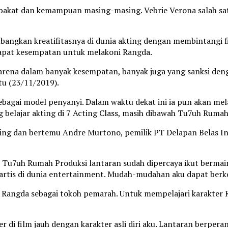
bakat dan kemampuan masing-masing. Vebrie Verona salah sa
bangkan kreatifitasnya di dunia akting dengan membintangi f
dapat kesempatan untuk melakoni Rangda.
arena dalam banyak kesempatan, banyak juga yang sanksi denga
tu (23/11/2019).
 sebagai model penyanyi. Dalam waktu dekat ini ia pun akan m
 belajar akting di 7 Acting Class, masih dibawah Tu7uh Rumah
ting dan bertemu Andre Murtono, pemilik PT Delapan Belas 
Tu7uh Rumah Produksi lantaran sudah dipercaya ikut bermain
rtis di dunia entertainment. Mudah-mudahan aku dapat berkon
 Rangda sebagai tokoh pemarah. Untuk mempelajari karakter Ra
er di film jauh dengan karakter asli diri aku. Lantaran berpe