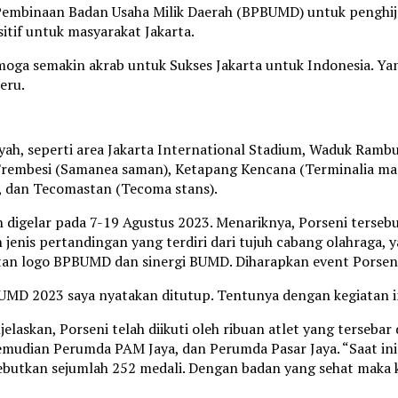
binaan Badan Usaha Milik Daerah (BPBUMD) untuk penghijaua
tif untuk masyarakat Jakarta.
emoga semakin akrab untuk Sukses Jakarta untuk Indonesia. 
eru.
ah, seperti area Jakarta International Stadium, Waduk Rambu
embesi (Samanea saman), Ketapang Kencana (Terminalia mantal
), dan Tecomastan (Tecoma stans).
ah digelar pada 7-19 Agustus 2023. Menariknya, Porseni terse
nis pertandingan yang terdiri dari tujuh cabang olahraga, yak
an logo BPBUMD dan sinergi BUMD. Diharapkan event Porseni i
D 2023 saya nyatakan ditutup. Tentunya dengan kegiatan ini 
askan, Porseni telah diikuti oleh ribuan atlet yang tersebar
mudian Perumda PAM Jaya, dan Perumda Pasar Jaya. “Saat ini 
ebutkan sejumlah 252 medali. Dengan badan yang sehat maka