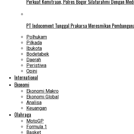
Perkuat Kemitraan, Polres Bogor Silaturahmi Dengan Med
PT Indocement Tunggal Prakarsa Meresmikan Pembangunan 
Polhukam
Pilkada
Ibukota
Bodetabek
Daerah
Peristiwa
Opini
International
Ekonomi
Ekonomi Makro
Ekonomi Global
Analisa
Keuangan
Olahraga
MotoGP
Formula 1
Basket