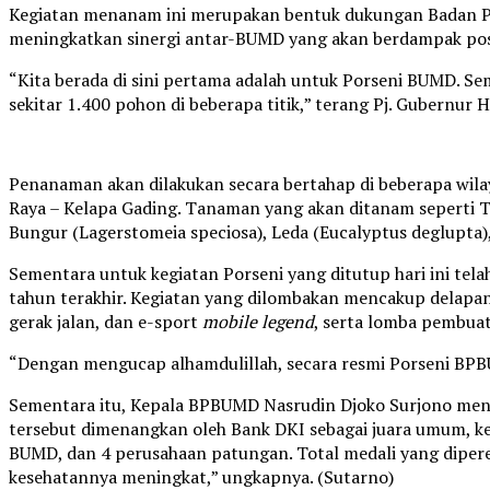
Kegiatan menanam ini merupakan bentuk dukungan Badan Pem
meningkatkan sinergi antar-BUMD yang akan berdampak posi
“Kita berada di sini pertama adalah untuk Porseni BUMD. S
sekitar 1.400 pohon di beberapa titik,” terang Pj. Gubernur H
Penanaman akan dilakukan secara bertahap di beberapa wilay
Raya – Kelapa Gading. Tanaman yang akan ditanam seperti Tr
Bungur (Lagerstomeia speciosa), Leda (Eucalyptus deglupta
Sementara untuk kegiatan Porseni yang ditutup hari ini tel
tahun terakhir. Kegiatan yang dilombakan mencakup delapan je
gerak jalan, dan e-sport
mobile legend
, serta lomba pembuat
“Dengan mengucap alhamdulillah, secara resmi Porseni BPBUM
Sementara itu, Kepala BPBUMD Nasrudin Djoko Surjono menjel
tersebut dimenangkan oleh Bank DKI sebagai juara umum, ke
BUMD, dan 4 perusahaan patungan. Total medali yang diper
kesehatannya meningkat,” ungkapnya. (Sutarno)