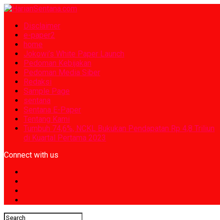
Disclaimer
e-paper2
home
Jokowi’s White Paper Launch
Pedoman Kebijakan
Pedoman Media Siber
Redaksi
Sample Page
sentana
Sentana E-Paper
Tentang Kami
Tumbuh 74,6%, NCKL Bukukan Pendapatan Rp 4,8 Triliun
di Kuartal Pertama 2023
Connect with us