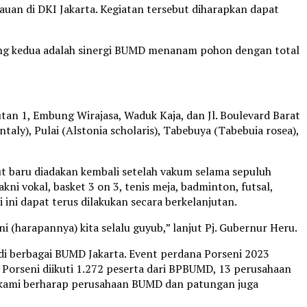
n di DKI Jakarta. Kegiatan tersebut diharapkan dapat
Yang kedua adalah sinergi BUMD menanam pohon dengan total
tan 1, Embung Wirajasa, Waduk Kaja, dan Jl. Boulevard Barat
y), Pulai (Alstonia scholaris), Tabebuya (Tabebuia rosea),
but baru diadakan kembali setelah vakum selama sepuluh
ni vokal, basket 3 on 3, tenis meja, badminton, futsal,
ni dapat terus dilakukan secara berkelanjutan.
(harapannya) kita selalu guyub,” lanjut Pj. Gubernur Heru.
 di berbagai BUMD Jakarta. Event perdana Porseni 2023
Porseni diikuti 1.272 peserta dari BPBUMD, 13 perusahaan
 kami berharap perusahaan BUMD dan patungan juga