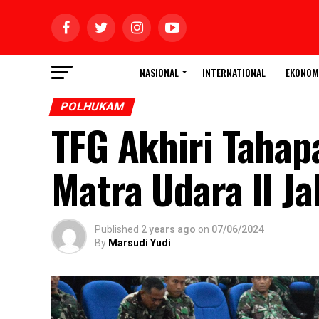
NASIONAL
INTERNATIONAL
EKONOM
POLHUKAM
TFG Akhiri Tahap
Matra Udara II Ja
Published
2 years ago
on
07/06/2024
By
Marsudi Yudi