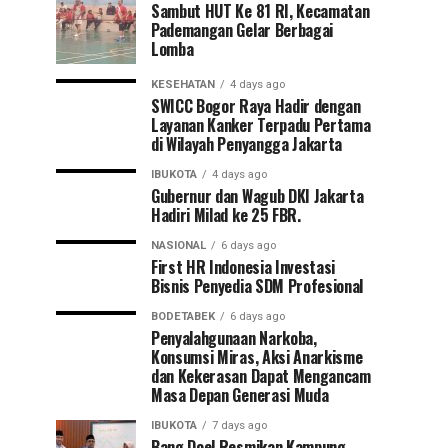
Sambut HUT Ke 81 RI, Kecamatan
Pademangan Gelar Berbagai
Lomba
KESEHATAN
4 days ago
SWICC Bogor Raya Hadir dengan
Layanan Kanker Terpadu Pertama
di Wilayah Penyangga Jakarta
IBUKOTA
4 days ago
Gubernur dan Wagub DKI Jakarta
Hadiri Milad ke 25 FBR.
NASIONAL
6 days ago
First HR Indonesia Investasi
Bisnis Penyedia SDM Profesional
BODETABEK
6 days ago
Penyalahgunaan Narkoba,
Konsumsi Miras, Aksi Anarkisme
dan Kekerasan Dapat Mengancam
Masa Depan Generasi Muda
IBUKOTA
7 days ago
Bang Doel Resmikan Kampung