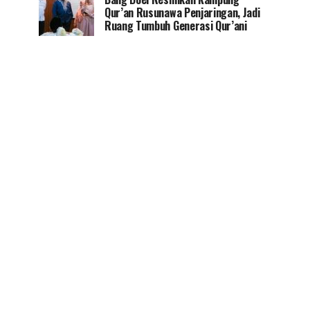
Qur’an Rusunawa Penjaringan, Jadi
Ruang Tumbuh Generasi Qur’ani