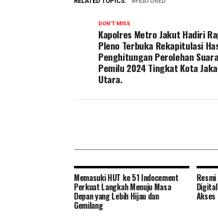
RELATED TOPICS:
FEATURED
DON'T MISS
Kapolres Metro Jakut Hadiri R
Pleno Terbuka Rekapitulasi Has
Penghitungan Perolehan Suar
Pemilu 2024 Tingkat Kota Jaka
Utara.
Memasuki HUT ke 51 Indocement
Resmi 
Perkuat Langkah Menuju Masa
Digita
Depan yang Lebih Hijau dan
Akses 
Gemilang