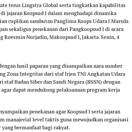
te terus Lingstra Global serta tingkatkan kapabilitas
 di jajaran Koopsud I dalam menghadapi dinamika
ikian cuplikan sambutan Panglima Koops Udara I Marsda
n sekaligus penekanan dari Pangkoopsud I di acara
g Roesmin Nurjadin, Makoopsud I, Jakarta. Senin, 4
 dengan hasil paparan yang disampaikan nara sumber
g Zona Integritas dari staf Irjen TNI Angkatan Udara
ari staf Badan Siber dan Sandi Negara (BSSN) dengan
 agar dapat mendukung pelaksanaan program kerja
enyampaikan penekanan agar Koopsud I serta jajaran
 manajerial level taktis guna mewujudkan organisasi
r yang bermanfaat bagi rakyat.