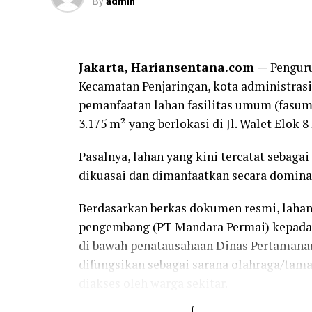
Ia menambahkan, pihaknya meminta majel
By
admin
tersebut hingga perkara berkekuatan huk
“Ruangan objek perkara harus dikosongka
Jakarta, Hariansentana.com —
Penguru
pengadilan yang berkekuatan hukum tetap
Kecamatan Penjaringan, kota administras
terlindungi,” ujarnya.
pemanfaatan lahan fasilitas umum (fasum)
Dalam gugatan yang didaftarkan di Penga
3.175 m² yang berlokasi di Jl. Walet Elok 8
dinyatakan sebagai satu-satunya penyewa
Pasalnya, lahan yang kini tercatat sebaga
para tergugat menyerahkan kios dalam ke
dikuasai dan dimanfaatkan secara dominan
Selain itu, penggugat menuntut ganti rugi
Berdasarkan berkas dokumen resmi, lahan
immateriil Rp1 miliar, sehingga total tun
pengembang (PT Mandara Permai) kepada P
“Kami juga meminta para tergugat dihuku
di bawah penatausahaan Dinas Pertamanan
dikenakan uang paksa Rp10 juta per hari a
difungsikan sebagai sarana olahraga/tama
dilakukan sita jaminan terhadap aset par
diakses oleh warga sekitar.
tutup Haro.