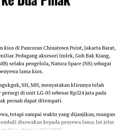
ios di Pancoran Chinatown Point, Jakarta Barat,
miliar. Pedagang aksesori Imlek, Goh Bak Kiang,
) selaku pengelola, Natura Space (NS) sebagai
penyewa lama kios.
agukguk, SH, MH, menyatakan kliennya telah
 persegi di unit LG-05 sebesar Rp524 juta pada
dak pernah dapat ditempati.
wa, tetapi sampai waktu yang dijanjikan, ruangan
 kembali disewakan kepada penyewa lama. Ini jelas
a Haro, Kamis (30/7/2026).