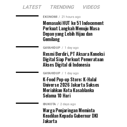
LATEST
TRENDING
VIDEOS
EKONOMI
21 hours ago
Memasuki HUT ke 51 Indocement
Perkuat Langkah Menuju Masa
Depan yang Lebih Hijau dan
Gemilang
GAYAHIDUP
1 day ago
Resmi Berdiri, PT Aksara Koneksi
Digital Siap Perkuat Pemerataan
Akses Digital di Indonesia
GAYAHIDUP
1 day ago
K-Food Pop-up Store: K-Halal
Universe 2026 Jakarta Sukses
Meriahkan Kota Kasablanka
Selama 10 Hari
IBUKOTA
2 days ago
Warga Penjaringan Meminta
Keadilan Kepada Gubernur DKI
Jakarta