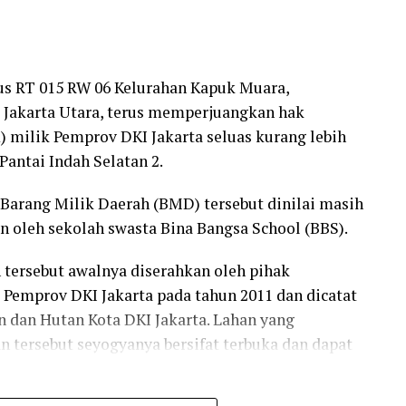
is hakim menetapkan status quo atas kios
um tetap.
n dan dinyatakan status quo sampai ada putusan
s RT 015 RW 06 Kelurahan Kapuk Muara,
. Dengan demikian hak-hak klien kami tetap
i Jakarta Utara, terus memperjuangkan hak
 milik Pemprov DKI Jakarta seluas kurang lebih
dilan Negeri Jakarta Barat, penggugat meminta
 Pantai Indah Selatan 2.
 yang sah atas unit LG-05 serta memerintahkan
i Barang Milik Daerah (BMD) tersebut dinilai masih
adaan kosong dan siap pakai.
 oleh sekolah swasta Bina Bangsa School (BBS).
 materiil sekitar Rp838,8 juta dan kerugian
 tersebut awalnya diserahkan oleh pihak
tutan mencapai Rp1,838 miliar.
emprov DKI Jakarta pada tahun 2011 dan dicatat
m membayar ganti rugi secara tanggung renteng,
 dan Hutan Kota DKI Jakarta. Lahan yang
pabila lalai menjalankan putusan pengadilan, serta
n tersebut seyogyanya bersifat terbuka dan dapat
a tergugat demi menjamin pelaksanaan putusan,”