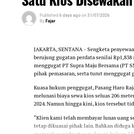
Published
6 days ago
on
31/07/2026
By
Fajar
JAKARTA, SENTANA – Sengketa penyewaan k
berujung gugatan perdata senilai Rp1,838 
menggugat PT Supra Maju Bersama (PT SMB
pihak pemasaran, serta turut menggugat 
Kuasa hukum penggugat, Pasang Haro Raj
melunasi biaya sewa kios seluas 206 meter
2024. Namun hingga kini, kios tersebut ti
“Klien kami telah membayar lunas uang se
tetap dikuasai pihak lain. Bahkan diduga
merupakan perbuatan melawan hukum,” kat