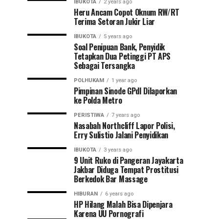
IBUKOTA
2 years ago
Heru Ancam Copot Oknum RW/RT
Terima Setoran Jukir Liar
IBUKOTA
5 years ago
Soal Penipuan Bank, Penyidik
Tetapkan Dua Petinggi PT APS
Sebagai Tersangka
POLHUKAM
1 year ago
Pimpinan Sinode GPdI Dilaporkan
ke Polda Metro
PERISTIWA
7 years ago
Nasabah Northcliff Lapor Polisi,
Erry Sulistio Jalani Penyidikan
IBUKOTA
3 years ago
9 Unit Ruko di Pangeran Jayakarta
Jakbar Diduga Tempat Prostitusi
Berkedok Bar Massage
HIBURAN
6 years ago
HP Hilang Malah Bisa Dipenjara
Karena UU Pornografi