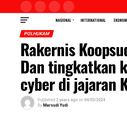
NASIONAL
INTERNATIONAL
EKONOM
POLHUKAM
Rakernis Koopsud
Dan tingkatkan k
cyber di jajaran 
Published
2 years ago
on
04/03/2024
By
Marsudi Yudi