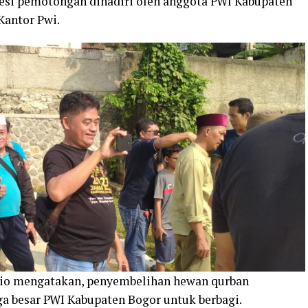
osesi pemotongan dihadiri oleh anggota PWI Kabupaten
Kantor Pwi.
gio mengatakan, penyembelihan hewan qurban
a besar PWI Kabupaten Bogor untuk berbagi.