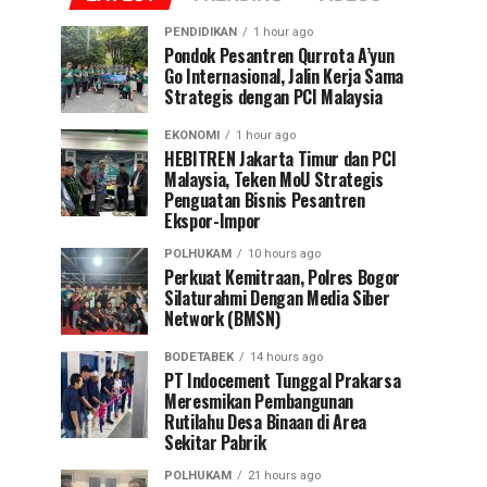
PENDIDIKAN
1 hour ago
Pondok Pesantren Qurrota A’yun
Go Internasional, Jalin Kerja Sama
Strategis dengan PCI Malaysia
EKONOMI
1 hour ago
HEBITREN Jakarta Timur dan PCI
Malaysia, Teken MoU Strategis
Penguatan Bisnis Pesantren
Ekspor-Impor
POLHUKAM
10 hours ago
Perkuat Kemitraan, Polres Bogor
Silaturahmi Dengan Media Siber
Network (BMSN)
BODETABEK
14 hours ago
PT Indocement Tunggal Prakarsa
Meresmikan Pembangunan
Rutilahu Desa Binaan di Area
Sekitar Pabrik
POLHUKAM
21 hours ago