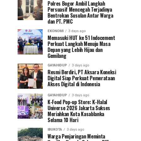
Polres Bogor Ambil Langkah
Persuasif Mencegah Terjadinya
Bentrokan Susulan Antar Warga
dan PT. PMC
EKONOMI
3 days ago
Memasuki HUT ke 51 Indocement
Perkuat Langkah Menuju Masa
Depan yang Lebih Hijau dan
Gemilang
GAYAHIDUP
3 days ago
Resmi Berdiri, PT Aksara Koneksi
Digital Siap Perkuat Pemerataan
Akses Digital di Indonesia
GAYAHIDUP
3 days ago
K-Food Pop-up Store: K-Halal
Universe 2026 Jakarta Sukses
Meriahkan Kota Kasablanka
Selama 10 Hari
IBUKOTA
3 days ago
Warga Penjaringan Meminta