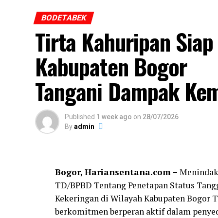
BODETABEK
Tirta Kahuripan Sia
Kabupaten Bogor
Tangani Dampak Ke
Published
1 week ago
on
28/07/2026
By
admin
Bogor, Hariansentana.com –
Menindakl
TD/BPBD Tentang Penetapan Status Tang
Kekeringan di Wilayah Kabupaten Bogor 
Menurutnya, Keberanian seorang pelajar 
berkomitmen berperan aktif dalam penyedi