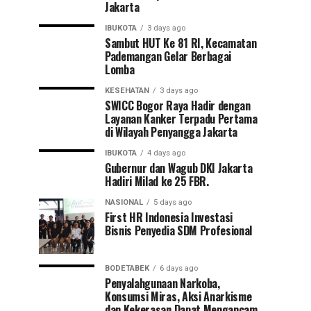
Jakarta
IBUKOTA
3 days ago
Sambut HUT Ke 81 RI, Kecamatan
Pademangan Gelar Berbagai
Lomba
KESEHATAN
3 days ago
SWICC Bogor Raya Hadir dengan
Layanan Kanker Terpadu Pertama
di Wilayah Penyangga Jakarta
IBUKOTA
4 days ago
Gubernur dan Wagub DKI Jakarta
Hadiri Milad ke 25 FBR.
NASIONAL
5 days ago
First HR Indonesia Investasi
Bisnis Penyedia SDM Profesional
BODETABEK
6 days ago
Penyalahgunaan Narkoba,
Konsumsi Miras, Aksi Anarkisme
dan Kekerasan Dapat Mengancam