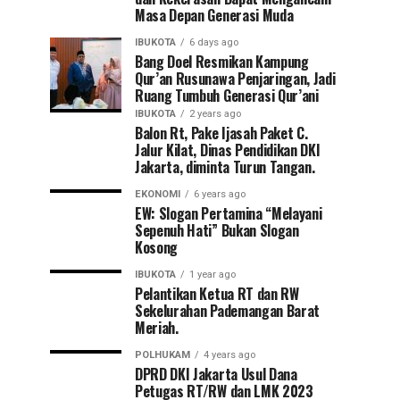
Masa Depan Generasi Muda
IBUKOTA
6 days ago
Bang Doel Resmikan Kampung
Qur’an Rusunawa Penjaringan, Jadi
Ruang Tumbuh Generasi Qur’ani
IBUKOTA
2 years ago
Balon Rt, Pake Ijasah Paket C.
Jalur Kilat, Dinas Pendidikan DKI
Jakarta, diminta Turun Tangan.
EKONOMI
6 years ago
EW: Slogan Pertamina “Melayani
Sepenuh Hati” Bukan Slogan
Kosong
IBUKOTA
1 year ago
Pelantikan Ketua RT dan RW
Sekelurahan Pademangan Barat
Meriah.
POLHUKAM
4 years ago
DPRD DKI Jakarta Usul Dana
Petugas RT/RW dan LMK 2023