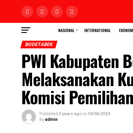
NASIONAL
INTERNATIONAL
EKONOM
BODETABEK
PWI Kabupaten B
Melaksanakan Ku
Komisi Pemiliha
Published
2 years ago
on
04/06/2024
By
admin