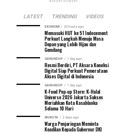
ADVERTISEMENT
LATEST
TRENDING
VIDEOS
EKONOMI
23 hours ago
Memasuki HUT ke 51 Indocement
Perkuat Langkah Menuju Masa
Depan yang Lebih Hijau dan
Gemilang
GAYAHIDUP
1 day ago
Resmi Berdiri, PT Aksara Koneksi
Digital Siap Perkuat Pemerataan
Akses Digital di Indonesia
GAYAHIDUP
1 day ago
K-Food Pop-up Store: K-Halal
Universe 2026 Jakarta Sukses
Meriahkan Kota Kasablanka
Selama 10 Hari
IBUKOTA
2 days ago
Warga Penjaringan Meminta
Keadilan Kepada Gubernur DKI