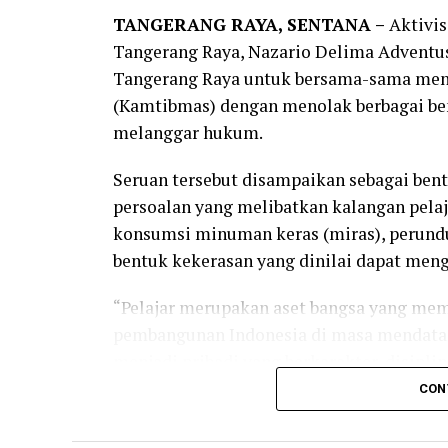
TANGERANG RAYA, SENTANA –
Aktivis
Tangerang Raya, Nazario Delima Adventus
Tangerang Raya untuk bersama-sama men
(Kamtibmas) dengan menolak berbagai be
melanggar hukum.
Seruan tersebut disampaikan sebagai ben
persoalan yang melibatkan kalangan pelaj
konsumsi minuman keras (miras), perundun
bentuk kekerasan yang dinilai dapat me
“Pelajar merupakan aset bangsa yang mem
pembangunan Indonesia di masa mendatang
menjadi pribadi yang berkarakter, disipli
keamanan lingkungan dan persatuan bangs
CON
Jum’at (31/7).