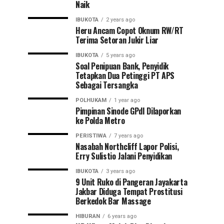
Naik
IBUKOTA
2 years ago
Heru Ancam Copot Oknum RW/RT
Terima Setoran Jukir Liar
IBUKOTA
5 years ago
Soal Penipuan Bank, Penyidik
Tetapkan Dua Petinggi PT APS
Sebagai Tersangka
POLHUKAM
1 year ago
Pimpinan Sinode GPdI Dilaporkan
ke Polda Metro
PERISTIWA
7 years ago
Nasabah Northcliff Lapor Polisi,
Erry Sulistio Jalani Penyidikan
IBUKOTA
3 years ago
9 Unit Ruko di Pangeran Jayakarta
Jakbar Diduga Tempat Prostitusi
Berkedok Bar Massage
HIBURAN
6 years ago