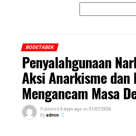
BODETABEK
Penyalahgunaan Nark
Aksi Anarkisme dan 
Mengancam Masa De
Published
6 days ago
on
31/07/2026
By
admin