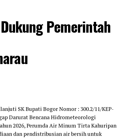
p Dukung Pemerintah
marau
anjuti SK Bupati Bogor Nomor : 300.2/11/KEP-
gap Darurat Bencana Hidrometeorologi
Tahun 2026, Perumda Air Minum Tirta Kahuripan
bukan diukur dari keberaniannya melakukan
aan dan pendistribusian air bersih untuk