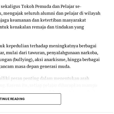
 sekaligus Tokoh Pemuda dan Pelajar se-
, mengajak seluruh alumni dan pelajar di wilayah
jaga keamanan dan ketertiban masyarakat
ntuk kenakalan remaja dan tindakan yang
tuk kepedulian terhadap meningkatnya berbagai
ar, mulai dari tawuran, penyalahgunaan narkoba,
gan (bullying), aksi anarkisme, hingga berbagai
ngancam masa depan generasi muda.
iliki peran penting dalam menentukan arah
. Karena itu, setiap pelajar diharapkan mampu
n, berprestasi, serta memiliki kepedulian terhadap
a,” ungkap Nazario melalui keterangannya,
TINUE READING