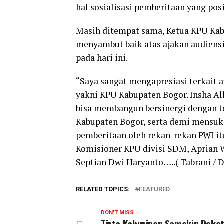
hal sosialisasi pemberitaan yang pos
Masih ditempat sama, Ketua KPU Ka
menyambut baik atas ajakan audiensi
pada hari ini.
“Saya sangat mengapresiasi terkait 
yakni KPU Kabupaten Bogor. Insha Al
bisa membangun bersinergi dengan 
Kabupaten Bogor, serta demi mensuks
pemberitaan oleh rekan-rekan PWI it
Komisioner KPU divisi SDM, Aprian 
Septian Dwi Haryanto…..( Tabrani / D
RELATED TOPICS:
FEATURED
DON'T MISS
Tirta Kahuripan Semakin Deka