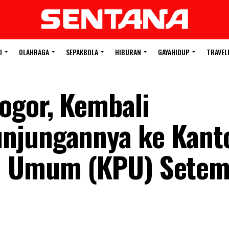
I
OLAHRAGA
SEPAKBOLA
HIBURAN
GAYAHIDUP
TRAVEL
ogor, Kembali
njungannya ke Kant
n Umum (KPU) Setem